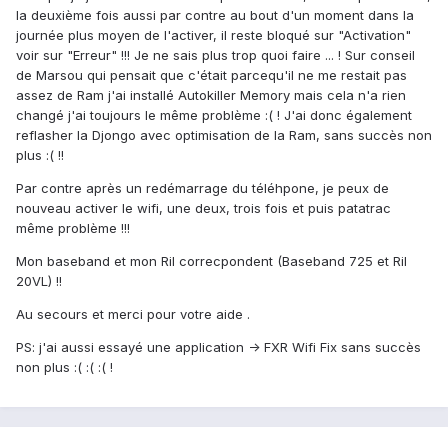
la deuxième fois aussi par contre au bout d'un moment dans la
journée plus moyen de l'activer, il reste bloqué sur "Activation"
voir sur "Erreur" !!! Je ne sais plus trop quoi faire ... ! Sur conseil
de Marsou qui pensait que c'était parcequ'il ne me restait pas
assez de Ram j'ai installé Autokiller Memory mais cela n'a rien
changé j'ai toujours le même problème :( ! J'ai donc également
reflasher la Djongo avec optimisation de la Ram, sans succès non
plus :( !!
Par contre après un redémarrage du téléhpone, je peux de
nouveau activer le wifi, une deux, trois fois et puis patatrac
même problème !!!
Mon baseband et mon Ril correcpondent (Baseband 725 et Ril
20VL) !!
Au secours et merci pour votre aide .
PS: j'ai aussi essayé une application -> FXR Wifi Fix sans succès
non plus :( :( :( !