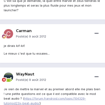
C'est sa que je demande, la quel entre marvel et zeus tiendras le
plus longtemps et seras la plus fluide pour mes jeux et mon
launcher?
Carman
Posté(e)
9 août 2012
je dirais kif-kif.
Le mieux c'est que tu essaies...
WayNaut
Posté(e)
9 août 2012
Je vien de mettre la marvel et au premier abord elle me plais bien
! une petite questions est ce que il est compatible avec le mod
beat audio ? (
https://forum.frandroid.com/topic/104329-
tutomod23x-beat-audio/
)