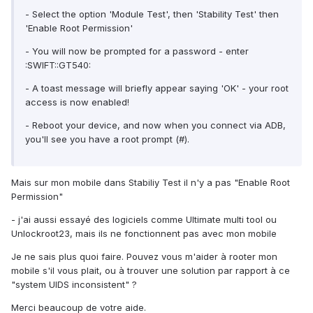
- Select the option 'Module Test', then 'Stability Test' then
'Enable Root Permission'
- You will now be prompted for a password - enter
:SWIFT::GT540:
- A toast message will briefly appear saying 'OK' - your root
access is now enabled!
- Reboot your device, and now when you connect via ADB,
you'll see you have a root prompt (#).
Mais sur mon mobile dans Stabiliy Test il n'y a pas "Enable Root
Permission"
- j'ai aussi essayé des logiciels comme Ultimate multi tool ou
Unlockroot23, mais ils ne fonctionnent pas avec mon mobile
Je ne sais plus quoi faire. Pouvez vous m'aider à rooter mon
mobile s'il vous plait, ou à trouver une solution par rapport à ce
"system UIDS inconsistent" ?
Merci beaucoup de votre aide.