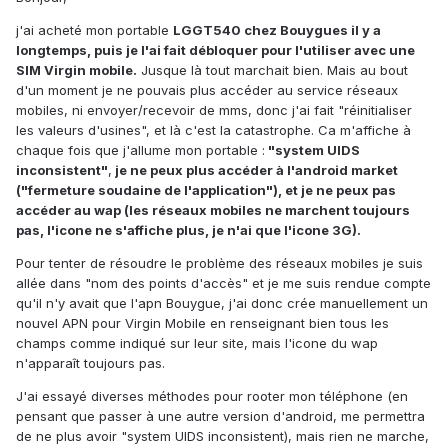
j'ai acheté mon portable
LGGT540 chez Bouygues il y a
longtemps, puis je l'ai fait débloquer pour l'utiliser avec une
SIM Virgin mobile.
Jusque là tout marchait bien. Mais au bout
d'un moment je ne pouvais plus accéder au service réseaux
mobiles, ni envoyer/recevoir de mms, donc j'ai fait "réinitialiser
les valeurs d'usines", et là c'est la catastrophe. Ca m'affiche à
chaque fois que j'allume mon portable :
"system UIDS
inconsistent"
,
je ne peux plus accéder à l'android market
("fermeture soudaine de l'application"), et je ne peux pas
accéder au wap (les réseaux mobiles ne marchent toujours
pas, l'icone ne s'affiche plus, je n'ai que l'icone 3G).
Pour tenter de résoudre le problème des réseaux mobiles je suis
allée dans "nom des points d'accès" et je me suis rendue compte
qu'il n'y avait que l'apn Bouygue, j'ai donc crée manuellement un
nouvel APN pour Virgin Mobile en renseignant bien tous les
champs comme indiqué sur leur site, mais l'icone du wap
n'apparaît toujours pas.
J'ai essayé diverses méthodes pour rooter mon téléphone (en
pensant que passer à une autre version d'android, me permettra
de ne plus avoir "system UIDS inconsistent), mais rien ne marche,