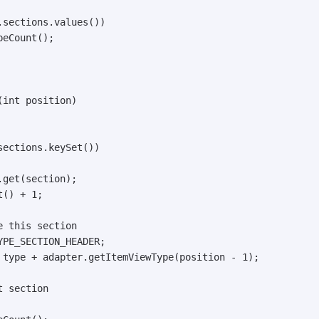
sections.values())

eCount();

int position)

ections.keySet())

get(section);

() + 1;

 this section

PE_SECTION_HEADER;

 type + adapter.getItemViewType(position - 1);

 section
