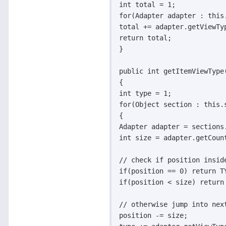
int total = 1;

for(Adapter adapter : this.
total += adapter.getViewTyp
return total;

}

public int getItemViewType(
{

int type = 1;

for(Object section : this.s
{

Adapter adapter = sections.
int size = adapter.getCount
// check if position inside
if(position == 0) return TY
if(position < size) return
// otherwise jump into next
position -= size;
