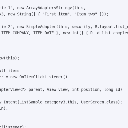
rie 1", new ArrayAdapter<String>(this,

y3, new String[] { "First item", "Item two" }));

rie 2", new SimpleAdapter(this, security, R.layout.list_c
 ITEM_COMPANY, ITEM_DATE }, new int[] { R.id.list_complex
w(this);

ll items

er = new OnItemClickListener()

apterView<?> parent, View view, int position, long id)

w Intent(ListSample_category3.this, UserScreen.class);

n);

(listener);
