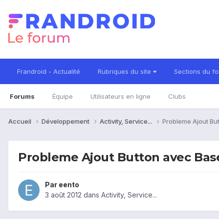
Frandroid - Actualité
Rubriques du site
Sections du f
Forums
Équipe
Utilisateurs en ligne
Clubs
Accueil
Développement
Activity, Service...
Probleme Ajout Bu
Probleme Ajout Button avec Ba
Par
eento
3 août 2012
dans
Activity, Service...