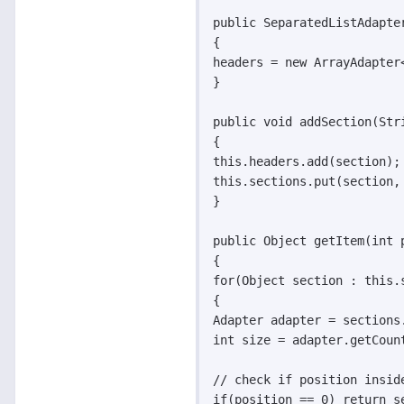
public SeparatedListAdapter
{

headers = new ArrayAdapter
}

public void addSection(Str
{

this.headers.add(section);

this.sections.put(section, 
}

public Object getItem(int p
{

for(Object section : this.s
{

Adapter adapter = sections.
int size = adapter.getCount
// check if position inside
if(position == 0) return se