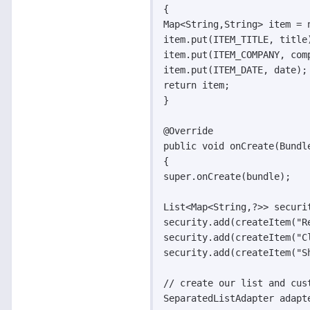
{

Map<String,String> item = 
item.put(ITEM_TITLE, title)
item.put(ITEM_COMPANY, comp
item.put(ITEM_DATE, date);

return item;

}

@Override

public void onCreate(Bundle
{

super.onCreate(bundle);

List<Map<String,?>> securi
security.add(createItem("R
security.add(createItem("C
security.add(createItem("S
// create our list and cust
SeparatedListAdapter adapt