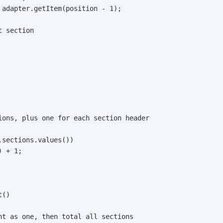
 adapter.getItem(position - 1);

 section

ions, plus one for each section header

sections.values())

 + 1;

()

nt as one, then total all sections
