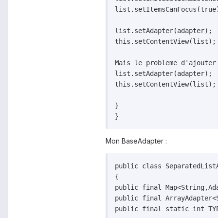
list.setItemsCanFocus(true)
list.setAdapter(adapter);

this.setContentView(list);

Mais le probleme d'ajouter
list.setAdapter(adapter);

this.setContentView(list);

}

Mon BaseAdapter :
public class SeparatedListA
{

public final Map<String,Ad
public final ArrayAdapter<S
public final static int TYP