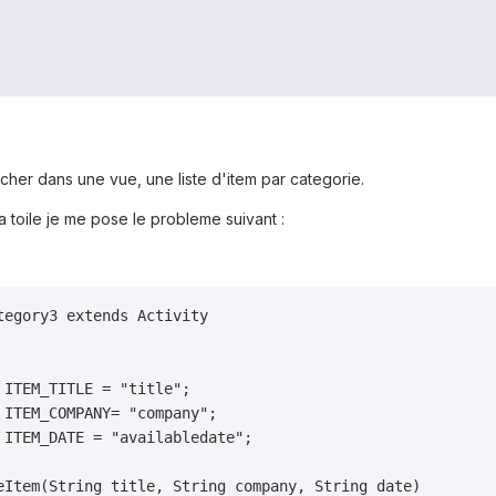
icher dans une vue, une liste d'item par categorie.
 toile je me pose le probleme suivant :
egory3 extends Activity

ITEM_TITLE = "title";

ITEM_COMPANY= "company";

 ITEM_DATE = "availabledate";

eItem(String title, String company, String date)
