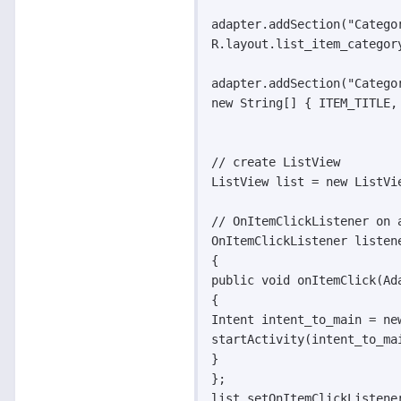
adapter.addSection("Catego
R.layout.list_item_categor
adapter.addSection("Catego
new String[] { ITEM_TITLE,
// create ListView

ListView list = new ListVie
// OnItemClickListener on a
OnItemClickListener listen
{

public void onItemClick(Ad
{

Intent intent_to_main = ne
startActivity(intent_to_mai
}

};

list.setOnItemClickListener