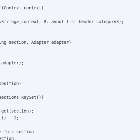
(Context context)

<String>(context, R.layout.list_header_category3);

ing section, Adapter adapter)

adapter);

osition)

ections.keySet())

get(section);

() + 1;

 this section

ction;
