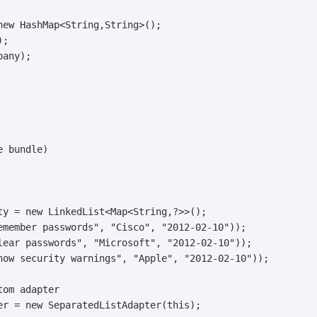
new HashMap<String,String>();

;

any);

 bundle)

ty = new LinkedList<Map<String,?>>();

emember passwords", "Cisco", "2012-02-10"));

lear passwords", "Microsoft", "2012-02-10"));

how security warnings", "Apple", "2012-02-10"));

om adapter

er = new SeparatedListAdapter(this);
