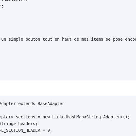
;

 un simple bouton tout en haut de mes items se pose encor
dapter extends BaseAdapter

apter> sections = new LinkedHashMap<String,Adapter>();

tring> headers;

E_SECTION_HEADER = 0;
