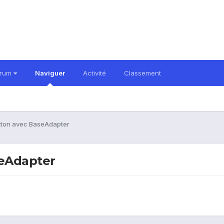
orum
Naviguer
Activité
Classement
tton avec BaseAdapter
seAdapter