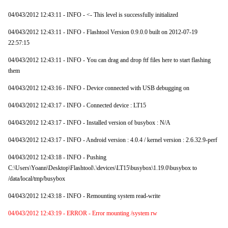
04/043/2012 12:43:11 - INFO - <- This level is successfully initialized
04/043/2012 12:43:11 - INFO - Flashtool Version 0.9.0.0 built on 2012-07-19
22:57:15
04/043/2012 12:43:11 - INFO - You can drag and drop ftf files here to start flashing
them
04/043/2012 12:43:16 - INFO - Device connected with USB debugging on
04/043/2012 12:43:17 - INFO - Connected device : LT15
04/043/2012 12:43:17 - INFO - Installed version of busybox : N/A
04/043/2012 12:43:17 - INFO - Android version : 4.0.4 / kernel version : 2.6.32.9-perf
04/043/2012 12:43:18 - INFO - Pushing
C:\Users\Yoann\Desktop\Flashtool\.\devices\LT15\busybox\1.19.0\busybox to
/data/local/tmp/busybox
04/043/2012 12:43:18 - INFO - Remounting system read-write
04/043/2012 12:43:19 - ERROR - Error mounting /system rw