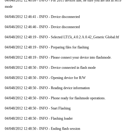
04/046/2012 12:46:09 - INFO - For 2011 devices line, be sure you are not in MTP
mode
04/046/2012 12:46:41 - INFO - Device disconnected
04/046/2012 12:46:46 - INFO - Device disconnected
04/048/2012 12:48:19 - INFO - Selected LT15i_4.0.2.A.0.42_Generic Global.ftf
04/048/2012 12:48:19 - INFO - Preparing files for flashing
04/048/2012 12:48:19 - INFO - Please connect your device into flashmode.
04/048/2012 12:48:50 - INFO - Device connected in flash mode
04/048/2012 12:48:50 - INFO - Opening device for R/W
04/048/2012 12:48:50 - INFO - Reading device information
04/048/2012 12:48:50 - INFO - Phone ready for flashmode operations.
04/048/2012 12:48:50 - INFO - Start Flashing
04/048/2012 12:48:50 - INFO - Flashing loader
04/048/2012 12:48:50 - INFO - Ending flash session