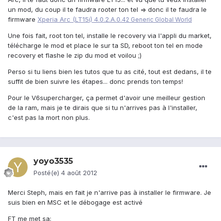
un mod, du coup il te faudra rooter ton tel => donc il te faudra le
firmware
Xperia Arc (LT15i) 4.0.2.A.0.
42 Generic Global World
Une fois fait, root ton tel, installe le recovery via l'appli du market,
télécharge le mod et place le sur ta SD, reboot ton tel en mode
recovery et flashe le zip du mod et voilou ;)
Perso si tu liens bien les tutos que tu as cité, tout est dedans, il te
suffit de bien suivre les étapes... donc prends ton temps!
Pour le V6supercharger, ça permet d'avoir une meilleur gestion
de la ram, mais je te dirais que si tu n'arrives pas à l'installer,
c'est pas la mort non plus.
yoyo3535
Posté(e)
4 août 2012
Merci Steph, mais en fait je n'arrive pas à installer le firmware. Je
suis bien en MSC et le débogage est activé
FT me met sa: