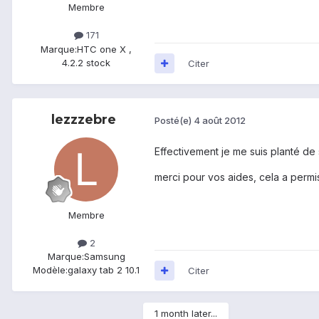
Membre
171
Marque:
HTC one X ,
4.2.2 stock
Citer
lezzzebre
Posté(e)
4 août 2012
Effectivement je me suis planté de s
merci pour vos aides, cela a permi
Membre
2
Marque:
Samsung
Modèle:
galaxy tab 2 10.1
Citer
1 month later...