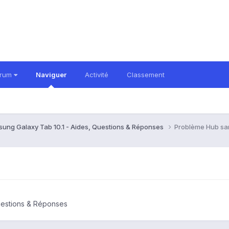
orum
Naviguer
Activité
Classement
ung Galaxy Tab 10.1 - Aides, Questions & Réponses
Problème Hub s
uestions & Réponses