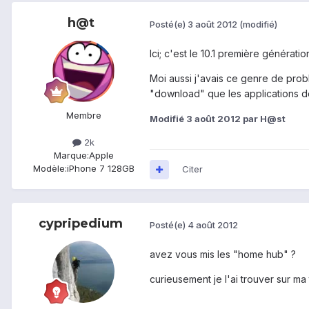
h@t
Posté(e)
3 août 2012
(modifié)
Ici; c'est le 10.1 première générat
Moi aussi j'avais ce genre de prob
"download" que les applications de
Membre
Modifié
3 août 2012
par H@st
2k
Marque:
Apple
Modèle:
iPhone 7 128GB
Citer
cypripedium
Posté(e)
4 août 2012
avez vous mis les "home hub" ?
curieusement je l'ai trouver sur m