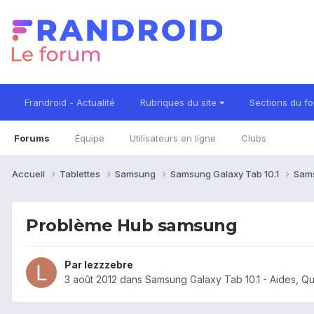
Frandroid - Actualité
Rubriques du site
Sections du f
Forums
Équipe
Utilisateurs en ligne
Clubs
Accueil
Tablettes
Samsung
Samsung Galaxy Tab 10.1
Sams
Problème Hub samsung
Par
lezzzebre
3 août 2012
dans
Samsung Galaxy Tab 10.1 - Aides, Q