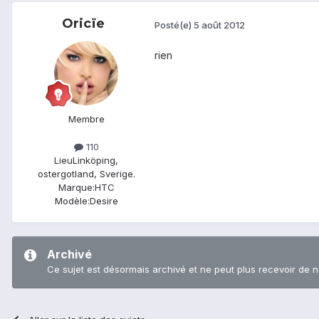
Oricïe
Posté(e)
5 août 2012
rien
Membre
110
Lieu
Linköping,
ostergotland, Sverige.
Marque:
HTC
Modèle:
Desire
Archivé
Ce sujet est désormais archivé et ne peut plus recevoir de 