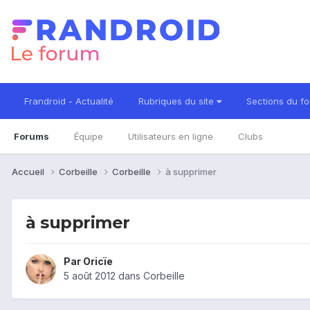
Frandroid - Actualité
Rubriques du site
Sections du f
Forums
Équipe
Utilisateurs en ligne
Clubs
Accueil
Corbeille
Corbeille
à supprimer
à supprimer
Par
Oricïe
5 août 2012
dans
Corbeille