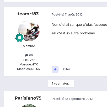
teamrf83
Posté(e)
11 août 2012
Non c'etait sur que c'etait faceboo
asl c'est un autre problème
Membre
69
Lieu
Var
Marque:
HTC
Modèle:
ONE M7
Citer
1 year later...
Parisiano75
Posté(e)
12 septembre 2013