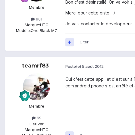
Bon c'est désinstallé. On va voir s
Membre
Merci pour cette piste :-)
901
Je vais contacter le développeur
Marque:
HTC
Modèle:
One Black M7
Citer
teamrf83
Posté(e)
5 août 2012
Oui c'est cette appli et c'est sur 
com.android.phone s'est arrêté et 
Membre
69
Lieu
Var
Marque:
HTC