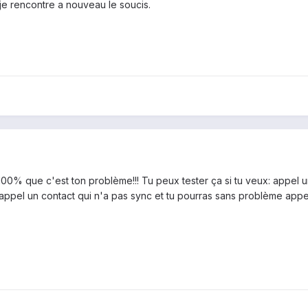
i je rencontre a nouveau le soucis.
à 100% que c'est ton problème!!! Tu peux tester ça si tu veux: appel
appel un contact qui n'a pas sync et tu pourras sans problème app