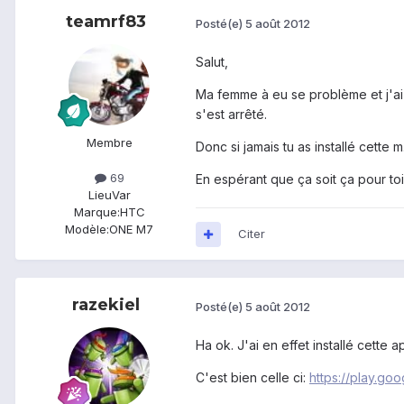
teamrf83
Posté(e)
5 août 2012
Salut,
Ma femme à eu se problème et j'ai
s'est arrêté.
Membre
Donc si jamais tu as installé cette
69
En espérant que ça soit ça pour toi!
Lieu
Var
Marque:
HTC
Modèle:
ONE M7
Citer
razekiel
Posté(e)
5 août 2012
Ha ok. J'ai en effet installé cette 
C'est bien celle ci:
https://play.go