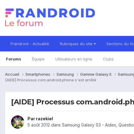
Frandroid - Actualité
Rubriques du site
Sections du f
Forums
Équipe
Utilisateurs en ligne
Clubs
Accueil
Smartphones
Samsung
Gamme Galaxy S
Samsung
[AIDE] Processus com.android.phone s'est arrêté
[AIDE] Processus com.android.ph
Par
razekiel
5 août 2012
dans
Samsung Galaxy S3 - Aides, Questi