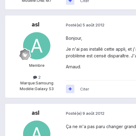
Modèle:
ONE M7
Citer
asl
Posté(e)
5 août 2012
Bonjour,
Je n'ai pas installé cette appli, et
problème est censé disparaître. J'a
Membre
Arnaud.
2
Marque:
Samsung
Modèle:
Galaxy S3
Citer
asl
Posté(e)
9 août 2012
Ça ne m'a pas paru changer grand ch