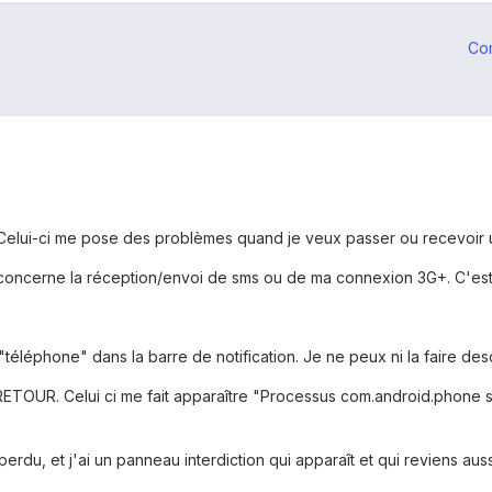
Co
Celui-ci me pose des problèmes quand je veux passer ou recevoir 
concerne la réception/envoi de sms ou de ma connexion 3G+. C'est u
go "téléphone" dans la barre de notification. Je ne peux ni la faire d
ETOUR. Celui ci me fait apparaître "Processus com.android.phone s'es
perdu, et j'ai un panneau interdiction qui apparaît et qui reviens auss