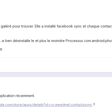
 galéré pour trouver. Elle a installé facebook sync et chaque cont
 m...e ben désinstalle le et plus le moindre Processus com.android.pho
!!
application récemment.
ogle.com/store/apps/details?id=ro.weednet.contactssync
?