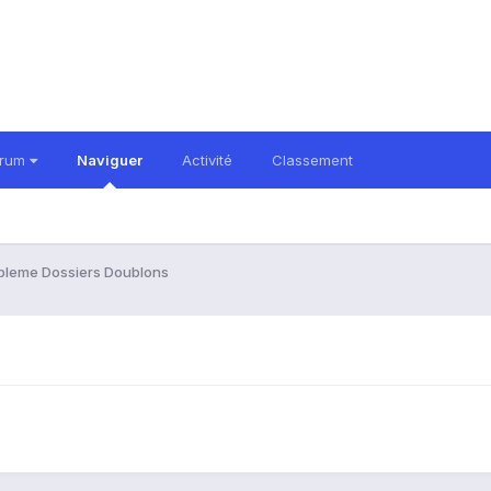
orum
Naviguer
Activité
Classement
bleme Dossiers Doublons