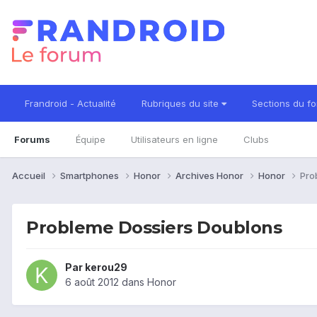
Frandroid - Actualité
Rubriques du site
Sections du f
Forums
Équipe
Utilisateurs en ligne
Clubs
Accueil
Smartphones
Honor
Archives Honor
Honor
Pro
Probleme Dossiers Doublons
Par
kerou29
6 août 2012
dans
Honor