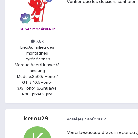
Verifier que les dossiers sont bie
Super modérateur
7,8k
Lieu
Au milieu des
montagnes
Pyrénéennes
Marque:
Acer/Huawei/S
amsung
Modèle:
S500/ Honor/
GT 2 10.1/Honor
3X/Honor 6X/huawei
P30, pixel 8 pro
kerou29
Posté(e)
7 août 2012
Merci beaucoup d'avoir répondu :