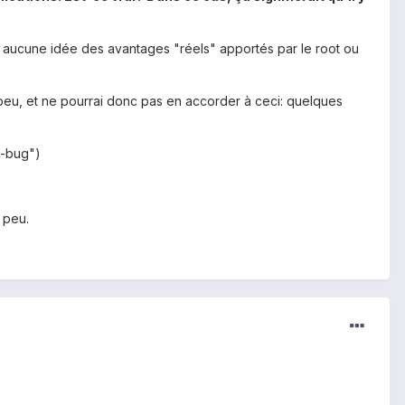
ai aucune idée des avantages "réels" apportés par le root ou
s peu, et ne pourrai donc pas en accorder à ceci: quelques
n-bug")
 peu.