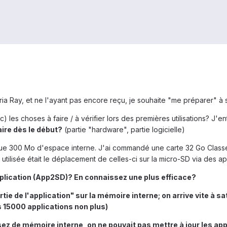
ia Ray, et ne l'ayant pas encore reçu, je souhaite "me préparer" à
 les choses à faire / à vérifier lors des premières utilisations? J'e
ire dès le début?
(partie "hardware", partie logicielle)
ait que 300 Mo d'espace interne. J'ai commandé une carte 32 Go Class
s utilisée était le déplacement de celles-ci sur la micro-SD via des a
plication (App2SD)? En connaissez une plus efficace?
ie de l'application" sur la mémoire interne; on arrive vite à sat
s 15000 applications non plus)
 assez de mémoire interne, on ne pouvait pas mettre à jour les app