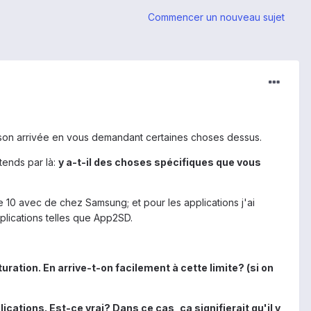
Commencer un nouveau sujet
 son arrivée en vous demandant certaines choses dessus.
ntends par là:
y a-t-il des choses spécifiques que vous
e 10 avec de chez Samsung; et pour les applications j'ai
pplications telles que App2SD.
uration. En arrive-t-on facilement à cette limite? (si on
lications. Est-ce vrai? Dans ce cas, ça signifierait qu'il y