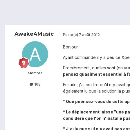
Awake4Music
Posté(e)
7 août 2012
Bonjour!
Ayant commandé il y a peu ce Xper
Premièrement, quelles sont (en vrac)
Membre
pensez quasiment essentiel à fa
168
Ensuite, j'ai cru lire qu'il n'y av
également lu que la solution la plu
* Que peensez-vous de cette ap
* Le déplacement laisse "une part
considère que l'on n'installe pa
* J'ai lu que si il n'y avait pas