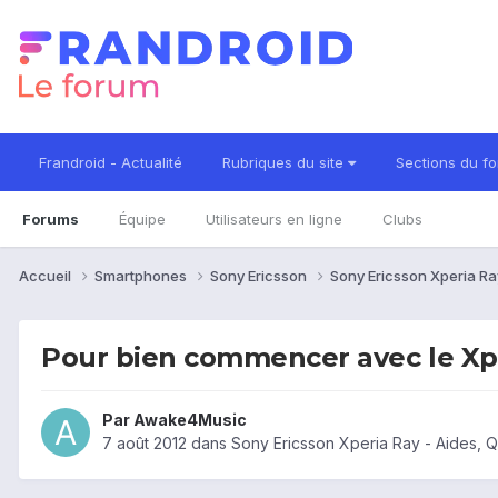
Frandroid - Actualité
Rubriques du site
Sections du f
Forums
Équipe
Utilisateurs en ligne
Clubs
Accueil
Smartphones
Sony Ericsson
Sony Ericsson Xperia R
Pour bien commencer avec le Xp
Par
Awake4Music
7 août 2012
dans
Sony Ericsson Xperia Ray - Aides, 