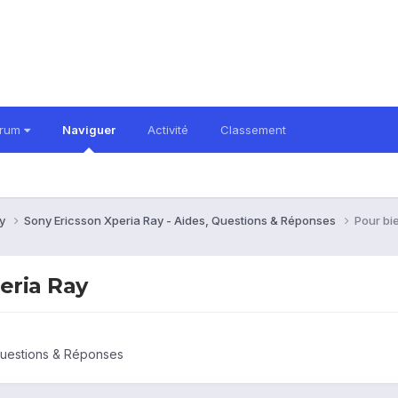
orum
Naviguer
Activité
Classement
ay
Sony Ericsson Xperia Ray - Aides, Questions & Réponses
Pour bi
eria Ray
Questions & Réponses