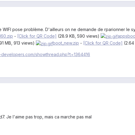
le WIFI pose problème. D'ailleurs on ne demande de rparionner le s
160.zip
-
[Click for QR Code]
(28.9 KB, 590 views)
appsboot
.91 MB, 913 views)
boot_new.zip
-
[Click for QR Code]
(2.64
da-developers.com/showthread.php?t=1364416
7. Je l'aime pas trop, mais ca marche pas mal