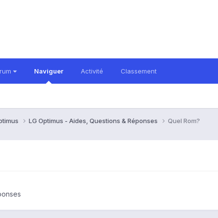
orum
Naviguer
Activité
Classement
ptimus
LG Optimus - Aides, Questions & Réponses
Quel Rom?
éponses