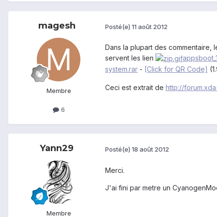
magesh
Posté(e)
11 août 2012
Dans la plupart des commentaire, 
servent les lien
appsboot_
system.rar
-
[Click for QR Code]
(1
Ceci est extrait de
http://forum.x
Membre
6
Yann29
Posté(e)
18 août 2012
Merci.
J'ai fini par metre un CyanogenMod
Membre