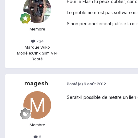
Pour le Flash tu peux oublier, car 
Le problème n'est pas software ma
Sinon personellement j'utilise la mir
Membre
734
Marque:
Wiko
Modèle:
Cink Slim V14
Rooté
magesh
Posté(e)
9 août 2012
Serait-il possible de mettre un lie
Membre
6