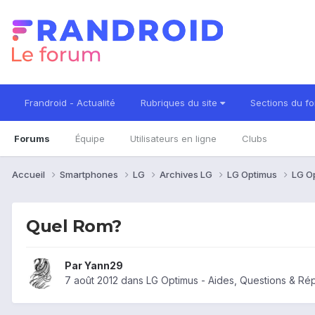
Frandroid - Actualité
Rubriques du site
Sections du f
Forums
Équipe
Utilisateurs en ligne
Clubs
Accueil
Smartphones
LG
Archives LG
LG Optimus
LG O
Quel Rom?
Par
Yann29
7 août 2012
dans
LG Optimus - Aides, Questions & R