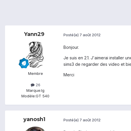
Yann29
Posté(e)
7 août 2012
Bonjour.
Je suis en 2.1. J'aimerai installer
sims3 de regarder des video et bien
Membre
Merci
26
Marque:
lg
Modèle:
GT 540
yanosh1
Posté(e)
7 août 2012