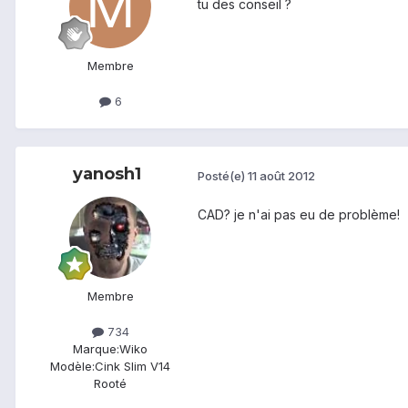
tu des conseil ?
Membre
6
yanosh1
Posté(e)
11 août 2012
CAD? je n'ai pas eu de problème!
Membre
734
Marque:
Wiko
Modèle:
Cink Slim V14
Rooté