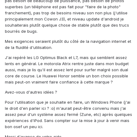
pas besoin de beaucoup de puissance, pas besoin de photos
superbes (un téléphone est pas fait pour "faire de la photo"
franchement), pas trop de besoins niveau son non plus (j'utilise
principalement mon Cowon J3), et niveau update d'android je
souhaiterais plutôt quelque chose de stable plutôt que des trucs
bourrés de bugs.
Mes exigences seraient plutôt du côté de la navigation internet et
de la fluidité d'utilisation.
J'ai repéré les LG Optimus Black et L7, mais qui semblent assez
lents en général. Le motorola Atrix rentre juste dans mon budget
aussi, mais je lis qu'il est assez lent pour surfer malgré son dual
core de course. Le Huawei Honor semble un bon choix possible
mais peut-on vraiment faire confiance à cette marque ?
Avez-vous d'autres idées ?
Pour l'utilisation que je souhaite en faire, un Windows Phone (j'ai
le droit d'en parler ici ? :o) m'aurait peut-être convenu mais j'ai
assez peur d'un système assez fermé (Zune, etc) après quelques
expériences d'iPod. Sans compter sur la mise à jour à venir mais
bon osef un peu ici.
Merci d'avance de votre aide.