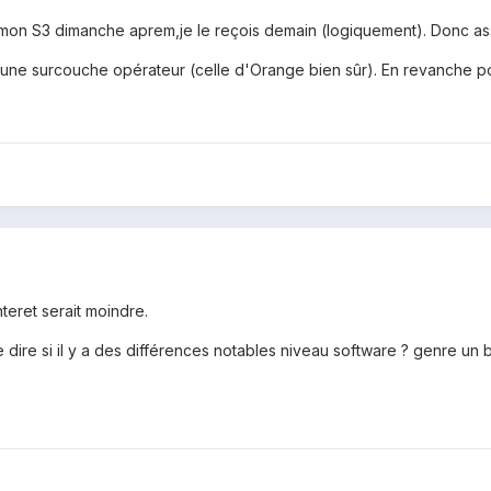
mon S3 dimanche aprem,je le reçois demain (logiquement). Donc ass
s une surcouche opérateur (celle d'Orange bien sûr). En revanche p
interet serait moindre.
me dire si il y a des différences notables niveau software ? genre