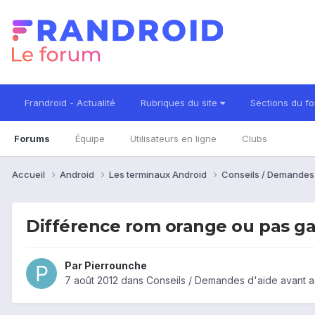
Frandroid - Actualité
Rubriques du site
Sections du f
Forums
Équipe
Utilisateurs en ligne
Clubs
Accueil
Android
Les terminaux Android
Conseils / Demandes
Différence rom orange ou pas ga
Par
Pierrounche
7 août 2012
dans
Conseils / Demandes d'aide avant a