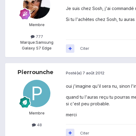
Je suis chez Sosh, j'ai commandé 
Si tu l'achètes chez Sosh, tu aura
Membre
777
Marque:
Samsung
Galaxy S7 Edge
Citer
Pierrounche
Posté(e)
7 août 2012
oui j'imagine qu'il sera nu, sinon l'
quand tu l'auras reçu tu pourras 
si c'est peu probable.
Membre
merci
48
Citer