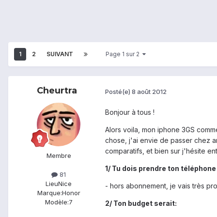
1
2
SUIVANT
Page 1 sur 2
Cheurtra
Posté(e)
8 août 2012
Bonjour à tous !
Alors voila, mon iphone 3GS commen
chose, j'ai envie de passer chez a
comparatifs, et bien sur j'hésite en
Membre
1/ Tu dois prendre ton téléphone 
81
Lieu
Nice
- hors abonnement, je vais très p
Marque:
Honor
Modèle:
7
2/ Ton budget serait: