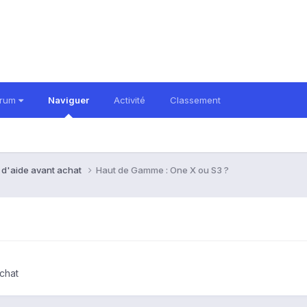
orum
Naviguer
Activité
Classement
 d'aide avant achat
Haut de Gamme : One X ou S3 ?
chat