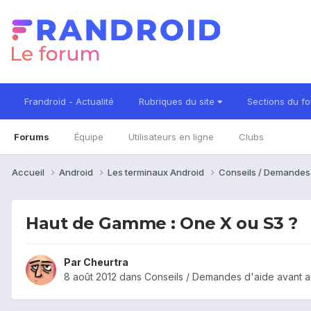
Frandroid - Actualité
Rubriques du site
Sections du f
Forums
Équipe
Utilisateurs en ligne
Clubs
Accueil
Android
Les terminaux Android
Conseils / Demandes
Haut de Gamme : One X ou S3 ?
Par
Cheurtra
8 août 2012
dans
Conseils / Demandes d'aide avant a