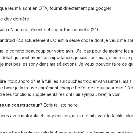
 que les màj sont en OTA, fournit directement par google)
e dev derrière
ion d'android, récente et super fonctionnelle (2.1)
android (2.2 actuellement). C'est la seule chose dont je veux me sou
 que je compte beaucoup sur votre avis. J'ai pas peur de mettrre les 
 détail qui peut avoir son importance : je suis sous mac, meme si je
je met pas les sony dans ma sélection). Je veux pouvoir faire ce qu
ire "tout android" et à fuir les surcouches trop envahissantes, mais i
 base je la trouve carrément cheap : l'effet de l'eau pour dire "j'en
tre les fonctions supplémentaires ont l'air sympa... bref, à voir.
ers un constructeur?
Écris ta liste noire:
ces avec motorola et sony ericson, mais c'était avant le tactile, al
ec un bon hardware (plutôt 4 core et terra), un écran avec une très 