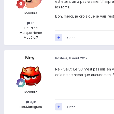
est eteint on a pas vraiment l'impr
les roms.
Membre
Bon, merci, je crois que je vais r
81
Lieu
Nice
Marque:
Honor
Modèle:
7
Citer
Ney
Posté(e)
8 août 2012
Re - Salut. Le S3 n'est pas mis en v
cela ne se remarque aucunement à 
Membre
3,1k
Lieu
Martigues
Citer