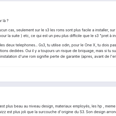
r là ?
n cas, seulement sur le s3 les roms sont plus facile a installer, sur 
ur la suite ) etc, ce qui est un peu plus difficile que le s3 "pret à in
s deux telephones... Gs3, tu utilise odin, pour le One X, tu dois pa
ns dediées. Oui il y a toujours un risque de briquage, mais si tu suis
instalation d'une rom signifie perte de garantie (apres, avant de l'e
 est plus beau au niveau design, materiaux employés, les hp , meme s
z est plus joli que la surcouche d'origine du S3. Son design arrond