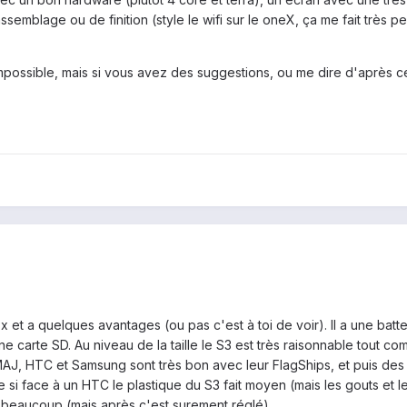
mblage ou de finition (style le wifi sur le oneX, ça me fait très peu
mpossible, mais si vous avez des suggestions, ou me dire d'après 
x et a quelques avantages (ou pas c'est à toi de voir). Il a une bat
r une carte SD. Au niveau de la taille le S3 est très raisonnable tout c
MAJ, HTC et Samsung sont très bon avec leur FlagShips, et puis des R
 si face à un HTC le plastique du S3 fait moyen (mais les gouts et les
e beaucoup (mais après c'est surement réglé)