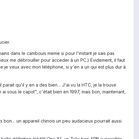
cier.
mains dans le cambouis meme si pour l'instant je sais pas
 peux me débrouiller pour acceder à un PC.) Evidement, il faut
e je veux avec mon téléphone, si y'en a un qui est plus dur à
l parait qu'il y en a des bien… J'ai vu la HTC, je la trouve
 ai sous le capot", c'était bien en 1997, mais bon, maintenant,
ors bon… un appareil chinois un peu audacieux pourrait aussi
belle définition (plutôt One X), un Très bon APN si possible