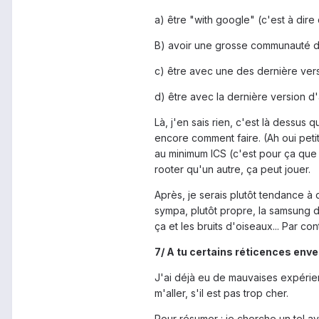
a) être "with google" (c'est à dire
B) avoir une grosse communauté d
c) être avec une des dernière vers
d) être avec la dernière version d'
Là, j'en sais rien, c'est là dessus
encore comment faire. (Ah oui petit
au minimum ICS (c'est pour ça que 
rooter qu'un autre, ça peut jouer.
Après, je serais plutôt tendance à d
sympa, plutôt propre, la samsung de
ça et les bruits d'oiseaux... Par con
7/ A tu certains réticences env
J'ai déjà eu de mauvaises expérien
m'aller, s'il est pas trop cher.
Pour résumer : je cherche un tel av