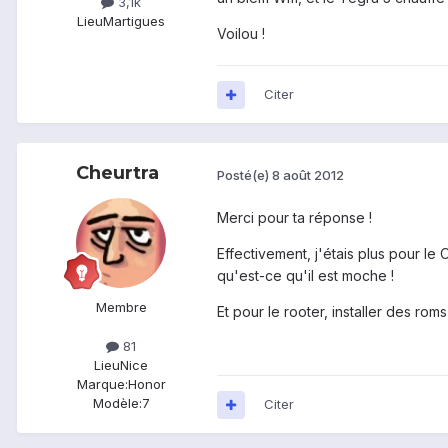
3,1k
Lieu
Martigues
Voilou !
Citer
Cheurtra
Posté(e)
8 août 2012
Merci pour ta réponse !
Effectivement, j'étais plus pour le
qu'est-ce qu'il est moche !
Membre
Et pour le rooter, installer des ro
81
Lieu
Nice
Marque:
Honor
Modèle:
7
Citer