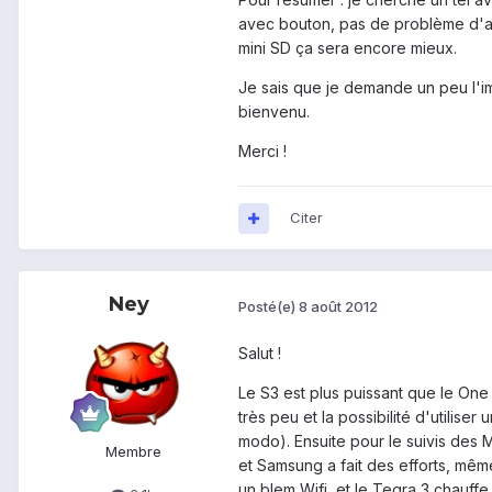
avec bouton, pas de problème d'asse
mini SD ça sera encore mieux.
Je sais que je demande un peu l'i
bienvenu.
Merci !
Citer
Ney
Posté(e)
8 août 2012
Salut !
Le S3 est plus puissant que le One 
très peu et la possibilité d'utilise
modo). Ensuite pour le suivis des 
Membre
et Samsung a fait des efforts, même
un blem Wifi, et le Tegra 3 chauff