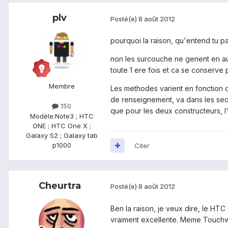
plv
Posté(e)
8 août 2012
pourquoi la raison, qu'entend tu pa
non les surcouche ne genent en aucu
toute 1 ere fois et ca se conserve po
Membre
Les methodes varient en fonction de
de renseignement, va dans les sectio
150
que pour les deux constructeurs, l'
Modèle:
Note3 ; HTC
ONE ; HTC One X ;
Galaxy S2 ; Galaxy tab
p1000
Citer
Cheurtra
Posté(e)
8 août 2012
Ben la raison, je veux dire, le HTC
vraiment excellente. Meme Touchwiz