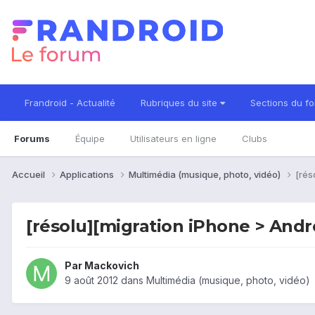
Frandroid - Actualité
Rubriques du site
Sections du f
Forums
Équipe
Utilisateurs en ligne
Clubs
Accueil
Applications
Multimédia (musique, photo, vidéo)
[rés
[résolu][migration iPhone > And
Par
Mackovich
9 août 2012
dans
Multimédia (musique, photo, vidéo)