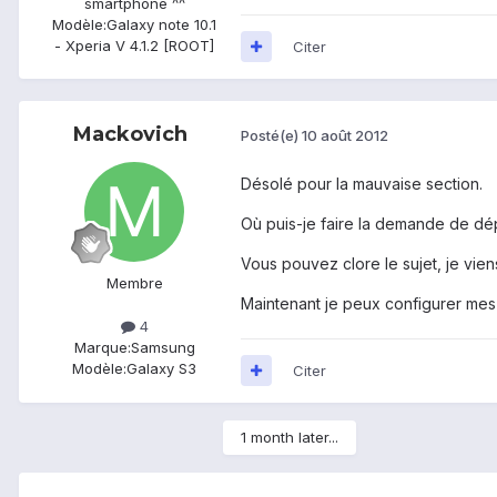
smartphone ^^
Modèle:
Galaxy note 10.1
- Xperia V 4.1.2 [ROOT]
Citer
Mackovich
Posté(e)
10 août 2012
Désolé pour la mauvaise section.
Où puis-je faire la demande de dé
Vous pouvez clore le sujet, je vien
Membre
Maintenant je peux configurer mes
4
Marque:
Samsung
Modèle:
Galaxy S3
Citer
1 month later...