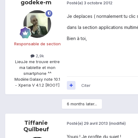
godeke-m
Posté(e)
3 octobre 2012
Je deplaces ( normalement tu clic 
dans la section applications multim
Bien à toi,
Responsable de section
2,9k
Lieu
Je me trouve entre
ma tablette et mon
smartphone ^^
Modèle:
Galaxy note 10.1
- Xperia V 4.1.2 [ROOT]
Citer
6 months later...
Tiffanie
Posté(e)
29 avril 2013
(modifié)
Quilbeuf
Youpi ! Je profite du sujet !