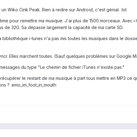
n Wiko Cink Peak. Rien à redire sur Androïd, c'est génial. :lol:
ème pour remettre ma musique. J'ai plus de 1500 morceaux. Avec i-tu
lus de 32G. Sa dépasse largement la capacité de ma carte SD.
a bibliothèque i-tunes n'a pas mis toutes les musiques dans le dossi
yncr. Elles marchent toutes. (Sauf quelques problèmes sur Google M
 messages du type "Le chemin de fichier iTunes n'existe pas."
récupérer le restant de ma musique à part tous mettre en MP3 ce qu
ions ? :emo_im_foot_in_mouth: