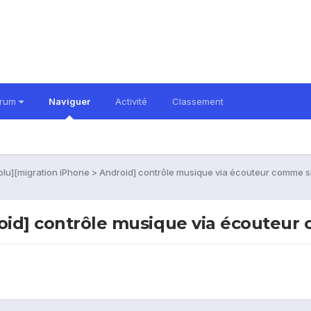
orum
Naviguer
Activité
Classement
olu][migration iPhone > Android] contrôle musique via écouteur comme s
roid] contrôle musique via écouteur