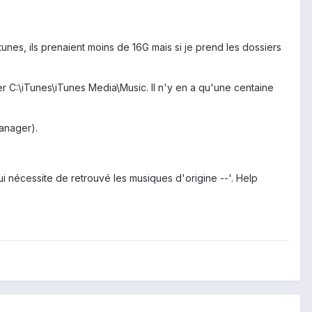
nes, ils prenaient moins de 16G mais si je prend les dossiers
er C:\iTunes\iTunes Media\Music. Il n'y en a qu'une centaine
anager).
i nécessite de retrouvé les musiques d'origine --'. Help