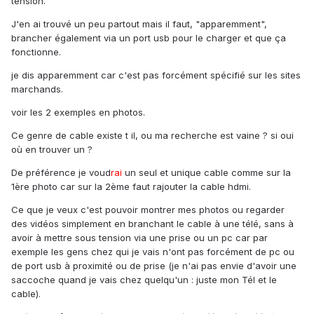
tension.
J'en ai trouvé un peu partout mais il faut, "apparemment",
brancher également via un port usb pour le charger et que ça
fonctionne.
je dis apparemment car c'est pas forcément spécifié sur les sites
marchands.
voir les 2 exemples en photos.
Ce genre de cable existe t il, ou ma recherche est vaine ? si oui
où en trouver un ?
De préférence je voud
rai
un seul et unique cable comme sur la
1ère photo car sur la 2ème faut rajouter la cable hdmi.
Ce que je veux c'est pouvoir montrer mes photos ou regarder
des vidéos simplement en branchant le cable à une télé, sans à
avoir à mettre sous tension via une prise ou un pc car par
exemple les gens chez qui je vais n'ont pas forcément de pc ou
de port usb à proximité ou de prise (je n'ai pas envie d'avoir une
saccoche quand je vais chez quelqu'un : juste mon Tél et le
cable).