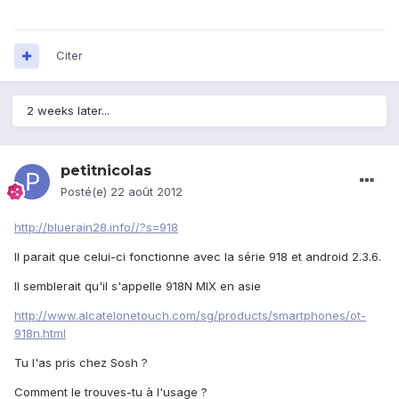
Citer
2 weeks later...
petitnicolas
Posté(e)
22 août 2012
http://bluerain28.info//?s=918
Il parait que celui-ci fonctionne avec la série 918 et android 2.3.6.
Il semblerait qu'il s'appelle 918N MIX en asie
http://www.alcatelonetouch.com/sg/products/smartphones/ot-
918n.html
Tu l'as pris chez Sosh ?
Comment le trouves-tu à l'usage ?