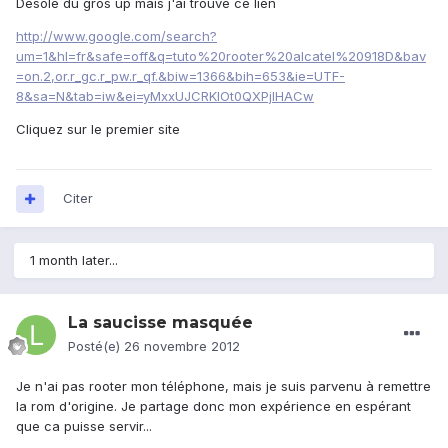
Désolé du gros up mais j'ai trouvé ce lien
http://www.google.com/search?
um=1&hl=fr&safe=off&q=tuto%20rooter%20alcatel%20918D&bav
=on.2,or.r_gc.r_pw.r_qf.&biw=1366&bih=653&ie=UTF-
8&sa=N&tab=iw&ei=yMxxUJCRKIOt0QXPjIHACw
Cliquez sur le premier site
Citer
1 month later...
La saucisse masquée
Posté(e)
26 novembre 2012
Je n'ai pas rooter mon téléphone, mais je suis parvenu à remettre
la rom d'origine. Je partage donc mon expérience en espérant
que ca puisse servir...