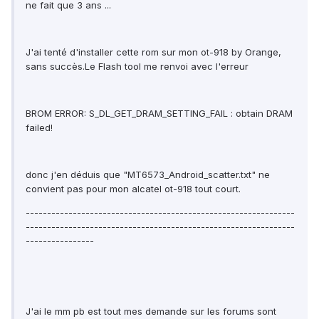
ne fait que 3 ans ...
J'ai tenté d'installer cette rom sur mon ot-918 by Orange,
sans succès.Le Flash tool me renvoi avec l'erreur
BROM ERROR: S_DL_GET_DRAM_SETTING_FAIL : obtain DRAM
failed!
donc j'en déduis que "MT6573_Android_scatter.txt" ne
convient pas pour mon alcatel ot-918 tout court.
---------------------------------------------------------------
---------------------------------------------------------------
----------------
J'ai le mm pb est tout mes demande sur les forums sont