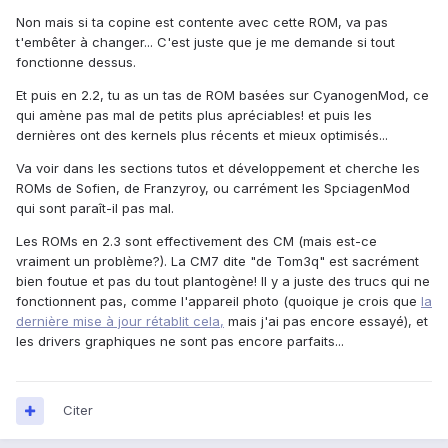
Non mais si ta copine est contente avec cette ROM, va pas
t'embêter à changer... C'est juste que je me demande si tout
fonctionne dessus.
Et puis en 2.2, tu as un tas de ROM basées sur CyanogenMod, ce
qui amène pas mal de petits plus apréciables! et puis les
dernières ont des kernels plus récents et mieux optimisés...
Va voir dans les sections tutos et développement et cherche les
ROMs de Sofien, de Franzyroy, ou carrément les SpciagenMod
qui sont paraît-il pas mal.
Les ROMs en 2.3 sont effectivement des CM (mais est-ce
vraiment un problème?). La CM7 dite "de Tom3q" est sacrément
bien foutue et pas du tout plantogène! Il y a juste des trucs qui ne
fonctionnent pas, comme l'appareil photo (quoique je crois que
la
dernière mise à jour rétablit cela,
mais j'ai pas encore essayé), et
les drivers graphiques ne sont pas encore parfaits...
Citer