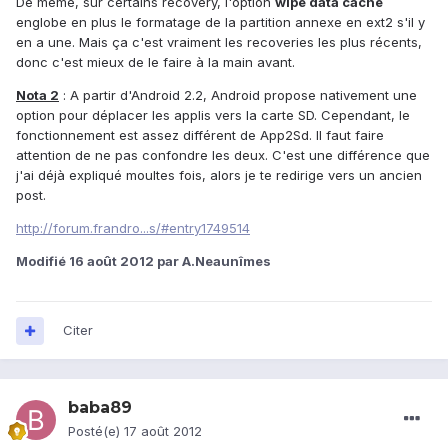
De même, sur certains recovery, l'option
wipe data cache
englobe en plus le formatage de la partition annexe en ext2 s'il y
en a une. Mais ça c'est vraiment les recoveries les plus récents,
donc c'est mieux de le faire à la main avant.
Nota 2
: A partir d'Android 2.2, Android propose nativement une
option pour déplacer les applis vers la carte SD. Cependant, le
fonctionnement est assez différent de App2Sd. Il faut faire
attention de ne pas confondre les deux. C'est une différence que
j'ai déjà expliqué moultes fois, alors je te redirige vers un ancien
post.
http://forum.frandro...s/#entry1749514
Modifié
16 août 2012
par A.Neaunîmes
Citer
baba89
Posté(e)
17 août 2012