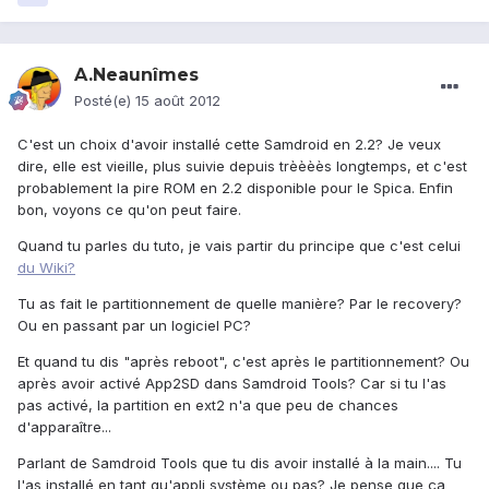
A.Neaunîmes
Posté(e)
15 août 2012
C'est un choix d'avoir installé cette Samdroid en 2.2? Je veux
dire, elle est vieille, plus suivie depuis trèèèès longtemps, et c'est
probablement la pire ROM en 2.2 disponible pour le Spica. Enfin
bon, voyons ce qu'on peut faire.
Quand tu parles du tuto, je vais partir du principe que c'est celui
du Wiki?
Tu as fait le partitionnement de quelle manière? Par le recovery?
Ou en passant par un logiciel PC?
Et quand tu dis "après reboot", c'est après le partitionnement? Ou
après avoir activé App2SD dans Samdroid Tools? Car si tu l'as
pas activé, la partition en ext2 n'a que peu de chances
d'apparaître...
Parlant de Samdroid Tools que tu dis avoir installé à la main.... Tu
l'as installé en tant qu'appli système ou pas? Je pense que ça