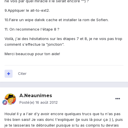
ne vois par quel miracle il le serait encore ^^) ?
9.Appliquer le all-to-ext2.
10.Faire un wipe dalvik cache et installer la rom de Sofien.
11. On recommence l'étape 8 ?
Voilà, j'ai des hésitations sur les étapes 7 et 8, je ne vois pas trop
comment s'effectue la "jonction".
Merci beaucoup pour ton aide!
Citer
A.Neaunîmes
Posté(e)
16 août 2012
Houla! Il y a l'air d'y avoir encore quelques trucs que tu n'as pas
très bien saisi! Je vais donc t'expliquer (je suis là pour ça :) ), puis
je te laisserais te débrouiller puisque si tu as compris tu devrais