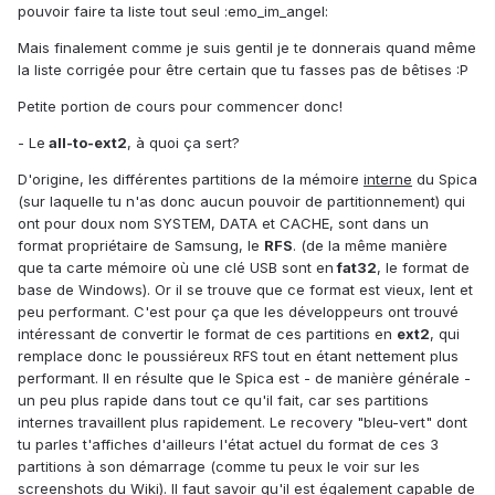
pouvoir faire ta liste tout seul :emo_im_angel:
Mais finalement comme je suis gentil je te donnerais quand même
la liste corrigée pour être certain que tu fasses pas de bêtises :P
Petite portion de cours pour commencer donc!
- Le
all-to-ext2
, à quoi ça sert?
D'origine, les différentes partitions de la mémoire
interne
du Spica
(sur laquelle tu n'as donc aucun pouvoir de partitionnement) qui
ont pour doux nom SYSTEM, DATA et CACHE, sont dans un
format propriétaire de Samsung, le
RFS
. (de la même manière
que ta carte mémoire où une clé USB sont en
fat32
, le format de
base de Windows). Or il se trouve que ce format est vieux, lent et
peu performant. C'est pour ça que les développeurs ont trouvé
intéressant de convertir le format de ces partitions en
ext2
, qui
remplace donc le poussiéreux RFS tout en étant nettement plus
performant. Il en résulte que le Spica est - de manière générale -
un peu plus rapide dans tout ce qu'il fait, car ses partitions
internes travaillent plus rapidement. Le recovery "bleu-vert" dont
tu parles t'affiches d'ailleurs l'état actuel du format de ces 3
partitions à son démarrage (comme tu peux le voir sur les
screenshots du Wiki). Il faut savoir qu'il est également capable de