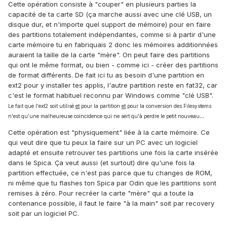
Cette opération consiste à "couper" en plusieurs parties la
capacité de ta carte SD (ça marche aussi avec une clé USB, un
disque dur, et n'importe quel support de mémoire) pour en faire
des partitions totalement indépendantes, comme si à partir d'une
carte mémoire tu en fabriquais 2 donc les mémoires additionnées
auraient la taille de la carte "mère". On peut faire des partitions
qui ont le même format, ou bien - comme ici - créer des partitions
de format différents. De fait ici tu as besoin d'une partition en
ext2 pour y installer tes applis, l'autre partition reste en fat32, car
c'est le format habituel reconnu par Windows comme "clé USB".
Le fait que l'ext2 soit utilisé
et
pour la partition
et
pour la conversion des Filesystems
...
n'est qu'une malheureuse coïncidence qui ne sert qu'à perdre le petit nouveau
Cette opération est "physiquement" liée à la carte mémoire. Ce
qui veut dire que tu peux la faire sur un PC avec un logiciel
adapté et ensuite retrouver tes partitions une fois la carte insérée
dans le Spica. Ça veut aussi (et surtout) dire qu'une fois la
partition effectuée, ce n'est pas parce que tu changes de ROM,
ni même que tu flashes ton Spica par Odin que les partitions sont
remises à zéro. Pour recréer la carte "mère" qui a toute la
contenance possible, il faut le faire "à la main" soit par recovery
soit par un logiciel PC.