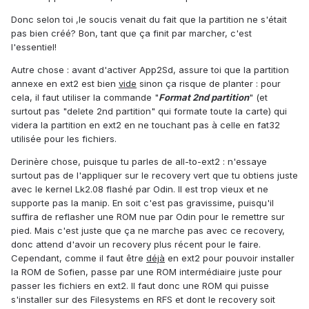
Donc selon toi ,le soucis venait du fait que la partition ne s'était
pas bien créé? Bon, tant que ça finit par marcher, c'est
l'essentiel!
Autre chose : avant d'activer App2Sd, assure toi que la partition
annexe en ext2 est bien
vide
sinon ça risque de planter : pour
cela, il faut utiliser la commande "
Format 2nd partition
" (et
surtout pas "delete 2nd partition" qui formate toute la carte) qui
videra la partition en ext2 en ne touchant pas à celle en fat32
utilisée pour les fichiers.
Derinère chose, puisque tu parles de all-to-ext2 : n'essaye
surtout pas de l'appliquer sur le recovery vert que tu obtiens juste
avec le kernel Lk2.08 flashé par Odin. Il est trop vieux et ne
supporte pas la manip. En soit c'est pas gravissime, puisqu'il
suffira de reflasher une ROM nue par Odin pour le remettre sur
pied. Mais c'est juste que ça ne marche pas avec ce recovery,
donc attend d'avoir un recovery plus récent pour le faire.
Cependant, comme il faut être
déjà
en ext2 pour pouvoir installer
la ROM de Sofien, passe par une ROM intermédiaire juste pour
passer les fichiers en ext2. Il faut donc une ROM qui puisse
s'installer sur des Filesystems en RFS et dont le recovery soit