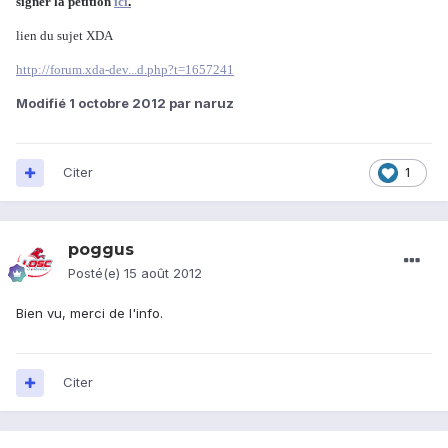
signer la pétition
ici
.
lien du sujet XDA
http://forum.xda-dev...d.php?t=1657241
Modifié
1 octobre 2012
par naruz
Citer
1
poggus
Posté(e)
15 août 2012
Bien vu, merci de l'info.
Citer