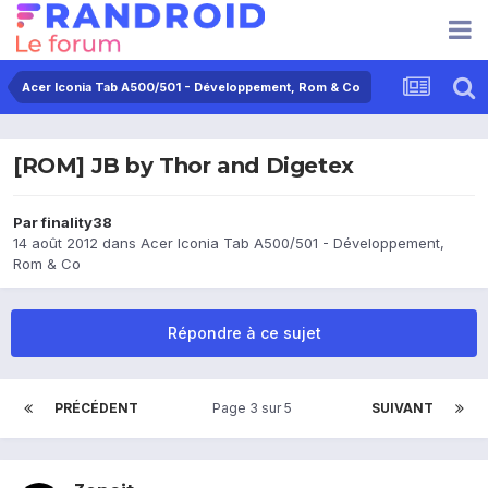
Acer Iconia Tab A500/501 - Développement, Rom & Co
[ROM] JB by Thor and Digetex
Par
finality38
14 août 2012
dans
Acer Iconia Tab A500/501 - Développement,
Rom & Co
Répondre à ce sujet
PRÉCÉDENT
Page 3 sur 5
SUIVANT