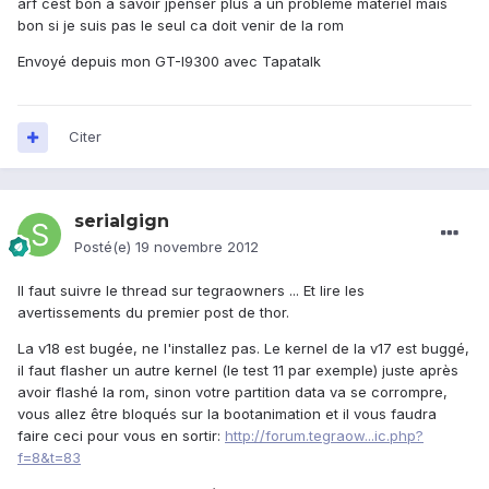
arf cest bon a savoir jpenser plus a un probleme materiel mais
bon si je suis pas le seul ca doit venir de la rom
Envoyé depuis mon GT-I9300 avec Tapatalk
Citer
serialgign
Posté(e)
19 novembre 2012
Il faut suivre le thread sur tegraowners ... Et lire les
avertissements du premier post de thor.
La v18 est bugée, ne l'installez pas. Le kernel de la v17 est buggé,
il faut flasher un autre kernel (le test 11 par exemple) juste après
avoir flashé la rom, sinon votre partition data va se corrompre,
vous allez être bloqués sur la bootanimation et il vous faudra
faire ceci pour vous en sortir:
http://forum.tegraow...ic.php?
f=8&t=83