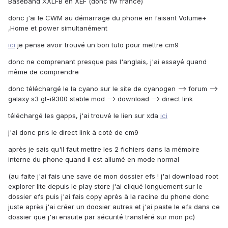
Baseband XXLFB en XEF (donc fw france)
donc j'ai le CWM au démarrage du phone en faisant Volume+
,Home et power simultanément
ici
je pense avoir trouvé un bon tuto pour mettre cm9
donc ne comprenant presque pas l'anglais, j'ai essayé quand
même de comprendre
donc téléchargé le la cyano sur le site de cyanogen --> forum -->
galaxy s3 gt-i9300 stable mod --> download --> direct link
téléchargé les gapps, j'ai trouvé le lien sur xda
ici
j'ai donc pris le direct link à coté de cm9
après je sais qu'il faut mettre les 2 fichiers dans la mémoire
interne du phone quand il est allumé en mode normal
(au faite j'ai fais une save de mon dossier efs ! j'ai download root
explorer lite depuis le play store j'ai cliqué longuement sur le
dossier efs puis j'ai fais copy après à la racine du phone donc
juste après j'ai créer un doosier autres et j'ai paste le efs dans ce
dossier que j'ai ensuite par sécurité transféré sur mon pc)