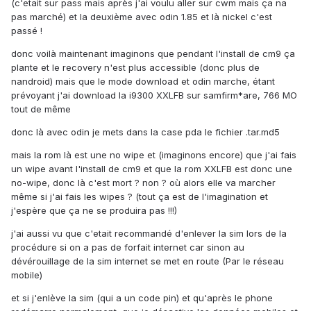
(c'etait sur pass mais après j'ai voulu aller sur cwm mais ça na
pas marché) et la deuxième avec odin 1.85 et là nickel c'est
passé !
donc voilà maintenant imaginons que pendant l'install de cm9 ça
plante et le recovery n'est plus accessible (donc plus de
nandroid) mais que le mode download et odin marche, étant
prévoyant j'ai download la i9300 XXLFB sur samfirm*are, 766 MO
tout de même
donc là avec odin je mets dans la case pda le fichier .tar.md5
mais la rom là est une no wipe et (imaginons encore) que j'ai fais
un wipe avant l'install de cm9 et que la rom XXLFB est donc une
no-wipe, donc là c'est mort ? non ? où alors elle va marcher
même si j'ai fais les wipes ? (tout ça est de l'imagination et
j'espère que ça ne se produira pas !!!)
j'ai aussi vu que c'etait recommandé d'enlever la sim lors de la
procédure si on a pas de forfait internet car sinon au
dévérouillage de la sim internet se met en route (Par le réseau
mobile)
et si j'enlève la sim (qui a un code pin) et qu'après le phone