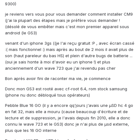
9300)
je reviens vers vous pour vous demander comment installer CM9
(j'ai la plupart des étapes mais je préfère vous demander !
(désolé de vous embêter mais c'est mon premier appareil sous
android (le GS3)
venant d'un iphone 3gs ((je l'ai reçu gratuit :P , avec écran cassé
:( mais fonctionnel :) mais après au bout de 2 mois il avait plus de
son (haut pareleur du bas HS) et plein d'autre bugs de batterie ...
(oui je sais honte à moi d'avoir eu un iphone !) et plus
anciennement d'un wave 723 que j'ai revendu pas cher
Bon après avoir fini de raconter ma vie, je commence
Donc mon GS3 est rooté avec cf-root 6.4, rom stock samsung
(phone nu donc débloqué tous opérateurs)
Pebble Blue 16 GO (il y a encore qq'jours j'avais une µSD hc 4 go
en fat 32, mais elle a mouru (cause beaucoup d'écriture et de
lecture et de suppression, je l'avais depuis fin 2010, elle a donc
connu le wave 723 et le GS3) donc je n'ai plus de µsd externe,
plus que les 16 GO interne