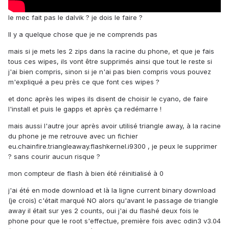
le mec fait pas le dalvik ? je dois le faire ?
Il y a quelque chose que je ne comprends pas
mais si je mets les 2 zips dans la racine du phone, et que je fais
tous ces wipes, ils vont être supprimés ainsi que tout le reste si
j'ai bien compris, sinon si je n'ai pas bien compris vous pouvez
m'expliqué a peu près ce que font ces wipes ?
et donc après les wipes ils disent de choisir le cyano, de faire
l'install et puis le gapps et après ça redémarre !
mais aussi l'autre jour après avoir utilisé triangle away, à la racine
du phone je me retrouve avec un fichier
eu.chainfire.triangleaway.flashkernel.i9300 , je peux le supprimer
? sans courir aucun risque ?
mon compteur de flash à bien été réinitialisé à 0
j'ai été en mode download et là la ligne current binary download
(je crois) c'était marqué NO alors qu'avant le passage de triangle
away il était sur yes 2 counts, oui j'ai du flashé deux fois le
phone pour que le root s'effectue, première fois avec odin3 v3.04