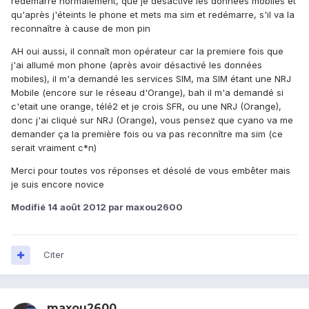
redémarre normalement, que je désactive les données mobiles et
qu'après j'éteints le phone et mets ma sim et redémarre, s'il va la
reconnaître à cause de mon pin
AH oui aussi, il connaît mon opérateur car la premiere fois que
j'ai allumé mon phone (après avoir désactivé les données
mobiles), il m'a demandé les services SIM, ma SIM étant une NRJ
Mobile (encore sur le réseau d'Orange), bah il m'a demandé si
c'etait une orange, télé2 et je crois SFR, ou une NRJ (Orange),
donc j'ai cliqué sur NRJ (Orange), vous pensez que cyano va me
demander ça la première fois ou va pas reconnître ma sim (ce
serait vraiment c*n)
Merci pour toutes vos réponses et désolé de vous embêter mais
je suis encore novice
Modifié
14 août 2012
par maxou2600
Citer
maxou2600