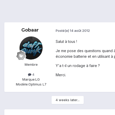
Gobaar
Posté(e)
14 août 2012
Salut à tous !
Je me pose des questions quand à l
économie batterie et en utilisant à
Membre
Y'a t-il un rodage à faire ?
4
Merci.
Marque:
LG
Modèle:
Optimus L7
4 weeks later...