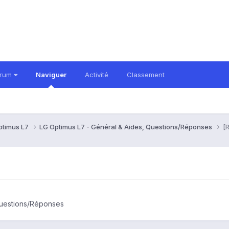
orum
Naviguer
Activité
Classement
ptimus L7
LG Optimus L7 - Général & Aides, Questions/Réponses
[
Questions/Réponses