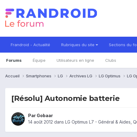
Frandroid - Actualité
Rubriques du site
Sections du f
Forums
Équipe
Utilisateurs en ligne
Clubs
Accueil
Smartphones
LG
Archives LG
LG Optimus
LG O
[Résolu] Autonomie batterie
Par
Gobaar
14 août 2012
dans
LG Optimus L7 - Général & Aides, 