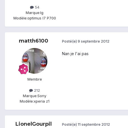
54
Marque:
lg
Modèle:
optimus l7 P700
matth6100
Posté(e)
9 septembre 2012
Nan je l'ai pas
Membre
212
Marque:
Sony
Modèle:
xperia z1
LionelGourpil
Posté(e)
11 septembre 2012