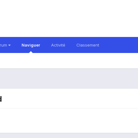
orum
Naviguer
Activité
Classement
d