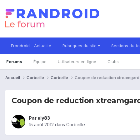
Frandroid - Actualité
Rubriques du site
Sections du f
Forums
Équipe
Utilisateurs en ligne
Clubs
Accueil
Corbeille
Corbeille
Coupon de reduction xtreamgard
Coupon de reduction xtreamgar
Par
ely83
15 août 2012
dans
Corbeille