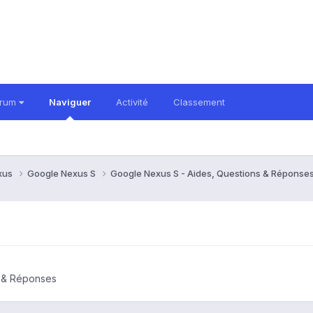
orum
Naviguer
Activité
Classement
xus
Google Nexus S
Google Nexus S - Aides, Questions & Réponse
s & Réponses