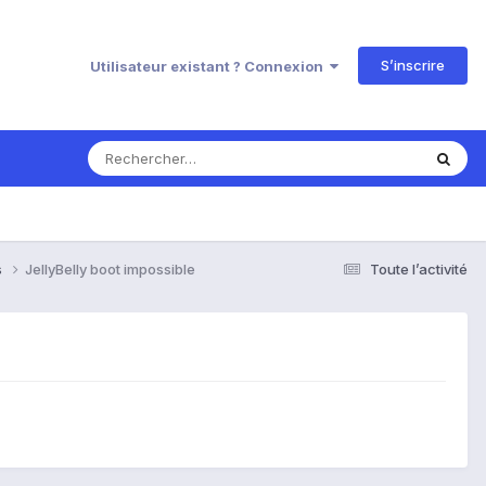
S’inscrire
Utilisateur existant ? Connexion
s
JellyBelly boot impossible
Toute l’activité