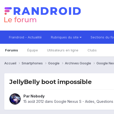
Frandroid - Actualité
Rubriques du site
Sections du f
Forums
Équipe
Utilisateurs en ligne
Clubs
Accueil
Smartphones
Google
Archives Google
Google Ne
JellyBelly boot impossible
Par
Nobody
15 août 2012
dans
Google Nexus S - Aides, Question