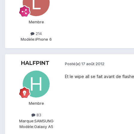
Membre
214
Modèle:
iPhone 6
HALFPINT
Posté(e)
17 août 2012
Et le wipe all se fait avant de flas
Membre
83
Marque:
SAMSUNG
Modèle:
Galaxy A5