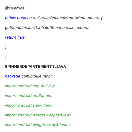
@Override
public
boolean
onCreateOptionsMenu(Menu menu) {
getMenuInflater().inflate(R.menu.main, menu);
return
true
;
}
}
SPINNERDEPARTEMENTS.JAVA
package
com.bidule.mobi;
import android.app.Activity;
import android.os.Bundle;
import android.view.View;
import android.widget.AdapterView;
import android.widget.ArrayAdapter;