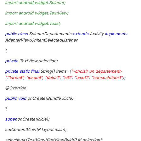
import android.widget.Spinner;
import android.widget.TextView;
import android.widget.Toast;
public
class
SpinnerDepartements
extends
Activity
implements
AdapterView.OnItemSelectedListener
{
private
TextView selection;
private
static
final
String[] items={
"-choisir un département-
"
,
"lorem1"
,
"ipsum1"
,
"dolor1"
,
"sit1"
,
"amet1"
,
"consectetuer1"
};
@Override
public
void
onCreate(Bundle icicle)
{
super
.onCreate(icicle);
setContentView(R.layout.main);
selection=(TextView)findViewById(R.id.selection);