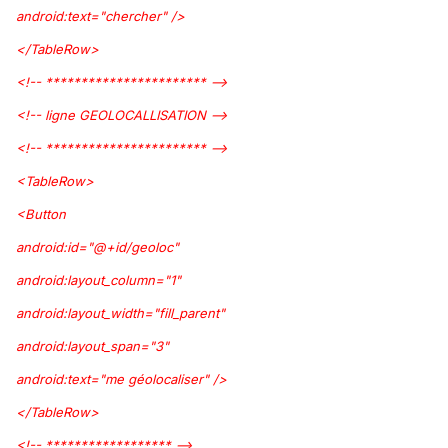
android:text="chercher" />
</TableRow>
<!-- *********************** -->
<!-- ligne GEOLOCALLISATION -->
<!-- *********************** -->
<TableRow>
<Button
android:id="@+id/geoloc"
android:layout_column="1"
android:layout_width="fill_parent"
android:layout_span="3"
android:text="me géolocaliser" />
</TableRow>
<!-- ****************** -->