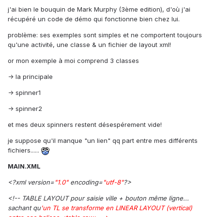
j'ai bien le bouquin de Mark Murphy (3ème edition), d'où j'ai
récupéré un code de démo qui fonctionne bien chez lui.
problème: ses exemples sont simples et ne comportent toujours
qu'une activité, une classe & un fichier de layout xml!
or mon exemple à moi comprend 3 classes
-> la principale
-> spinner1
-> spinner2
et mes deux spinners restent désespérement vide!
je suppose qu'il manque "un lien" qq part entre mes différents
fichiers......
MAIN.XML
<?xml version=
"1.0"
encoding=
"utf-8"
?>
<!-- TABLE LAYOUT pour saisie ville + bouton même ligne...
sachant qu
'un TL se transforme en LINEAR LAYOUT (vertical)