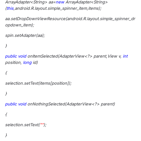
ArrayAdapter<String> aa=
new
ArrayAdapter<String>
(
this
,android.R.layout.simple_spinner_item,items);
aa.setDropDownViewResource(android.R.layout.simple_spinner_dr
opdown_item);
spin.setAdapter(aa);
}
public
void
onItemSelected(AdapterView<?> parent,View v,
int
position,
long
id)
{
selection.setText(items[position]);
}
public
void
onNothingSelected(AdapterView<?> parent)
{
selection.setText(
""
);
}