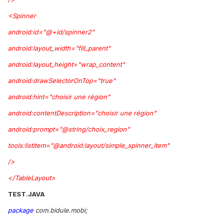
<Spinner
android:id="@+id/spinner2"
android:layout_width="fill_parent"
android:layout_height="wrap_content"
android:drawSelectorOnTop="true"
android:hint="choisir une région"
android:contentDescription="choisir une région"
android:prompt="@string/choix_region"
tools:listitem="@android:layout/simple_spinner_item"
/>
</TableLayout>
TEST.JAVA
package
com.bidule.mobi;