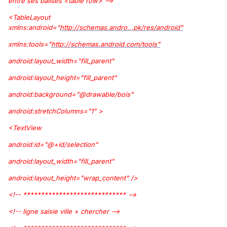
entre ses balises <table row> -->
<TableLayout
xmlns:android="
http://schemas.andro...pk/res/android"
xmlns:tools="
http://schemas.android.com/tools"
android:layout_width="fill_parent"
android:layout_height="fill_parent"
android:background="@drawable/bois"
android:stretchColumns="1" >
<TextView
android:id="@+id/selection"
android:layout_width="fill_parent"
android:layout_height="wrap_content" />
<!-- ***************************** -->
<!-- ligne saisie ville + chercher -->