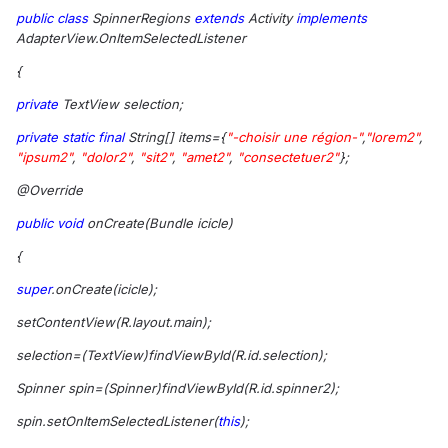
public
class
SpinnerRegions
extends
Activity
implements
AdapterView.OnItemSelectedListener
{
private
TextView selection;
private
static
final
String[] items={
"-choisir une région-"
,
"lorem2"
,
"ipsum2"
,
"dolor2"
,
"sit2"
,
"amet2"
,
"consectetuer2"
};
@Override
public
void
onCreate(Bundle icicle)
{
super
.onCreate(icicle);
setContentView(R.layout.main);
selection=(TextView)findViewById(R.id.selection);
Spinner spin=(Spinner)findViewById(R.id.spinner2);
spin.setOnItemSelectedListener(
this
);