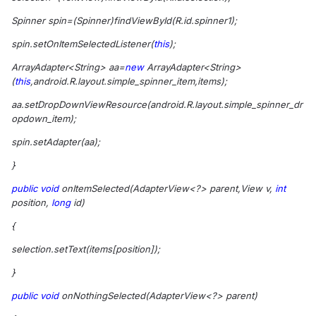
Spinner spin=(Spinner)findViewById(R.id.spinner1);
spin.setOnItemSelectedListener(
this
);
ArrayAdapter<String> aa=
new
ArrayAdapter<String>
(
this
,android.R.layout.simple_spinner_item,items);
aa.setDropDownViewResource(android.R.layout.simple_spinner_dr
opdown_item);
spin.setAdapter(aa);
}
public
void
onItemSelected(AdapterView<?> parent,View v,
int
position,
long
id)
{
selection.setText(items[position]);
}
public
void
onNothingSelected(AdapterView<?> parent)