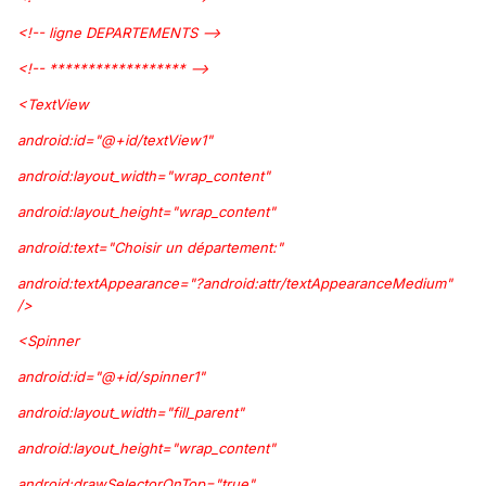
<!-- ligne DEPARTEMENTS -->
<!-- ****************** -->
<TextView
android:id="@+id/textView1"
android:layout_width="wrap_content"
android:layout_height="wrap_content"
android:text="Choisir un département:"
android:textAppearance="?android:attr/textAppearanceMedium"
/>
<Spinner
android:id="@+id/spinner1"
android:layout_width="fill_parent"
android:layout_height="wrap_content"
android:drawSelectorOnTop="true"