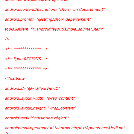
android:contentDescription="choisir un département"
android:prompt="@string/choix_departement"
tools:listitem="@android:layout/simple_spinner_item"
/>
<!-- ************* -->
<!-- ligne REGIONS -->
<!-- ************* -->
<TextView
android:id="@+id/textView2"
android:layout_width="wrap_content"
android:layout_height="wrap_content"
android:text="Choisir une région:"
android:textAppearance="?android:attr/textAppearanceMedium"
/>