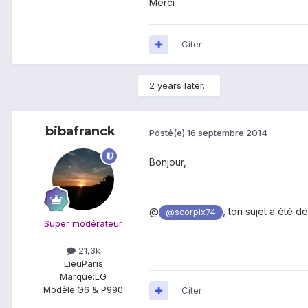
Merci
Citer
2 years later...
bibafranck
Posté(e)
16 septembre 2014
Bonjour,
@
, ton sujet a été 
@scorpix74
Super modérateur
21,3k
Lieu
Paris
Marque:
LG
Modèle:
G6 & P990
Citer