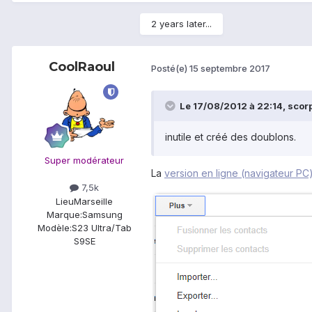
2 years later...
CoolRaoul
Posté(e)
15 septembre 2017
Le 17/08/2012 à 22:14,
scor
inutile et créé des doublons.
Super modérateur
La
version en ligne (navigateur P
7,5k
Lieu
Marseille
Marque:
Samsung
Modèle:
S23 Ultra/Tab
S9SE