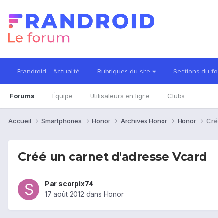
Frandroid - Actualité
Rubriques du site
Sections du f
Forums
Équipe
Utilisateurs en ligne
Clubs
Accueil
Smartphones
Honor
Archives Honor
Honor
Cré
Créé un carnet d'adresse Vcard
Par
scorpix74
17 août 2012
dans
Honor