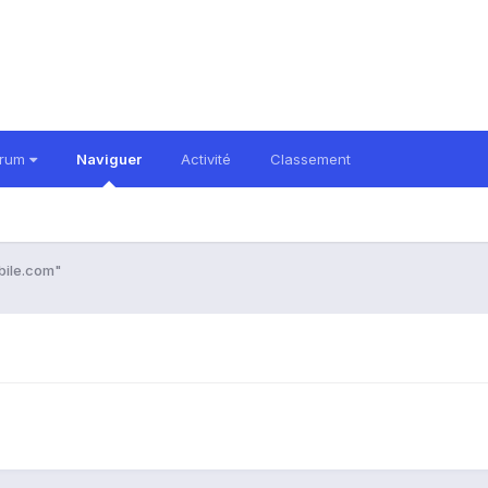
orum
Naviguer
Activité
Classement
obile.com"