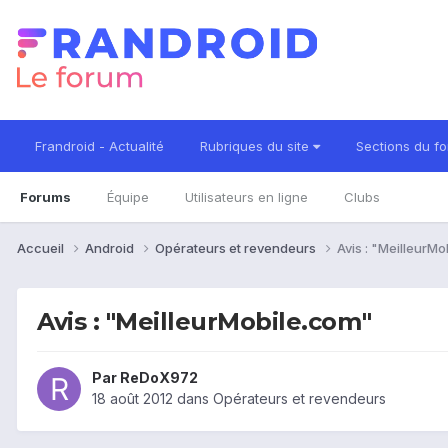
Frandroid - Actualité
Rubriques du site
Sections du f
Forums
Équipe
Utilisateurs en ligne
Clubs
Accueil
Android
Opérateurs et revendeurs
Avis : "MeilleurM
Avis : "MeilleurMobile.com"
Par
ReDoX972
18 août 2012
dans
Opérateurs et revendeurs