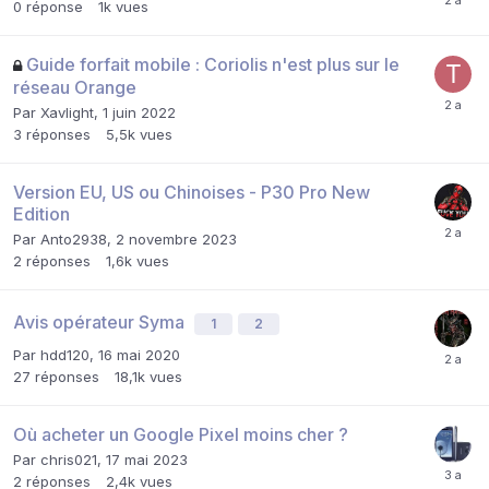
0
réponse
1k
vues
Guide forfait mobile : Coriolis n'est plus sur le
réseau Orange
Par
Xavlight
,
1 juin 2022
3
réponses
5,5k
vues
Version EU, US ou Chinoises - P30 Pro New
Edition
Par
Anto2938
,
2 novembre 2023
2
réponses
1,6k
vues
Avis opérateur Syma
1
2
Par
hdd120
,
16 mai 2020
27
réponses
18,1k
vues
Où acheter un Google Pixel moins cher ?
Par
chris021
,
17 mai 2023
2
réponses
2,4k
vues