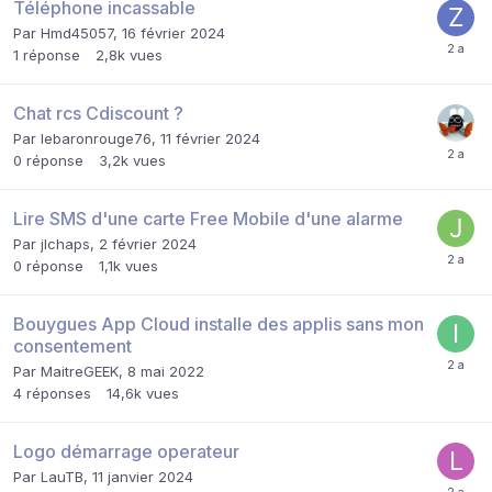
Téléphone incassable
Par
Hmd45057
,
16 février 2024
1
réponse
2,8k
vues
Chat rcs Cdiscount ?
Par
lebaronrouge76
,
11 février 2024
0
réponse
3,2k
vues
Lire SMS d'une carte Free Mobile d'une alarme
Par
jlchaps
,
2 février 2024
0
réponse
1,1k
vues
Bouygues App Cloud installe des applis sans mon
consentement
Par
MaitreGEEK
,
8 mai 2022
4
réponses
14,6k
vues
Logo démarrage operateur
Par
LauTB
,
11 janvier 2024