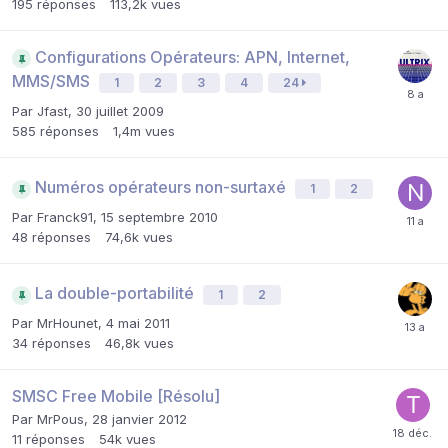
195
réponses
113,2k
vues
Configurations Opérateurs: APN, Internet,
MMS/SMS
1
2
3
4
24
Par
Jfast
,
30 juillet 2009
585
réponses
1,4m
vues
Numéros opérateurs non-surtaxé
1
2
Par
Franck91
,
15 septembre 2010
48
réponses
74,6k
vues
La double-portabilité
1
2
Par
MrHounet
,
4 mai 2011
34
réponses
46,8k
vues
SMSC Free Mobile [Résolu]
Par
MrPous
,
28 janvier 2012
11
réponses
54k
vues