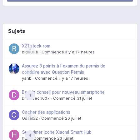
Sujets
XZ1 stock rom
0
bid0uille
· Commencé
il y a 17 heures
Assurez 3 points à l'examen du permis de
0
conduire avec Question Permis
yanb
· Commencé
il y a 17 heures
Besoin conseil pour nouveau smartphone
1
DroidTech007
· Commencé
31 juillet
Cacher des applications
0
OsTal52
· Commencé
26 juillet
Supprimer icone Xiaomi Smart Hub
4
huik
· Commencé
23 juillet