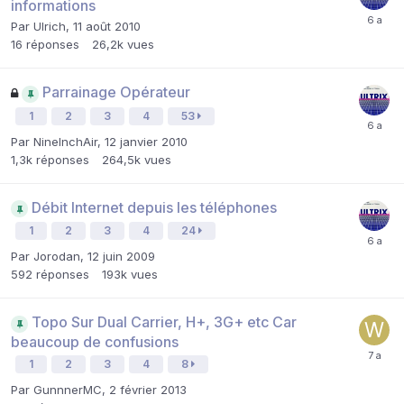
informations
Par
Ulrich
,
11 août 2010
16
réponses
26,2k
vues
Parrainage Opérateur
1
2
3
4
53
Par
NineInchAir
,
12 janvier 2010
1,3k
réponses
264,5k
vues
Débit Internet depuis les téléphones
1
2
3
4
24
Par
Jorodan
,
12 juin 2009
592
réponses
193k
vues
Topo Sur Dual Carrier, H+, 3G+ etc Car
beaucoup de confusions
1
2
3
4
8
Par
GunnnerMC
,
2 février 2013