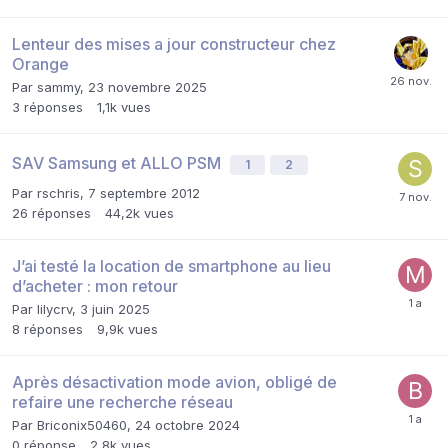
Lenteur des mises a jour constructeur chez
Orange
Par
sammy
,
23 novembre 2025
3
réponses
1,1k
vues
SAV Samsung et ALLO PSM
1
2
Par
rschris
,
7 septembre 2012
26
réponses
44,2k
vues
J’ai testé la location de smartphone au lieu
d’acheter : mon retour
Par
lilycrv
,
3 juin 2025
8
réponses
9,9k
vues
Après désactivation mode avion, obligé de
refaire une recherche réseau
Par
Briconix50460
,
24 octobre 2024
0
réponse
2,8k
vues