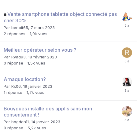
Vente smartphone tablette object connecté pas
cher 30%
Par
benoit65
,
7 mars 2023
2
réponses
1,9k
vues
Meilleur opérateur selon vous ?
Par
Ryad93
,
18 février 2023
0
réponse
1,5k
vues
Arnaque location?
Par
Rx06
,
19 janvier 2023
1
réponse
1,7k
vues
Bouygues installe des applis sans mon
consentement !
Par
bogdan11
,
14 janvier 2023
0
réponse
5,2k
vues