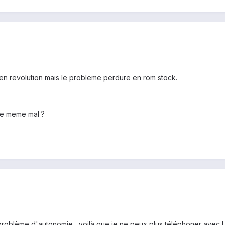
en revolution mais le probleme perdure en rom stock.
le meme mal ?
roblème d'autonomie , voilà que je ne peux plus téléphoner avec !