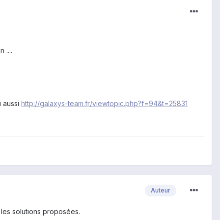
....
i aussi
http://galaxys-team.fr/viewtopic.php?f=94&t=25831
Auteur
 les solutions proposées.