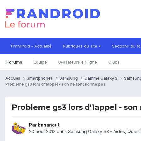
Frandroid - Actualité
Rubriques du site
Sections du f
Forums
Équipe
Utilisateurs en ligne
Clubs
Accueil
Smartphones
Samsung
Gamme Galaxy S
Samsung
Probleme gs3 lors d'1appel - son ne fonctionne pas
Probleme gs3 lors d'1appel - son
Par
bananout
20 août 2012
dans
Samsung Galaxy S3 - Aides, Quest