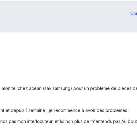
Co
s mon tel chez acean (sav samsung) pour un probleme de pieces def
ment et depuis 1 semaine , je recommence à avoir des problémes :
tends pas mon interlocuteur, et lui non plus de m'entends pas.Au b