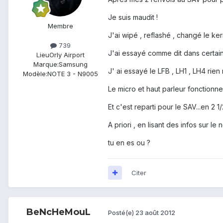
Je suis maudit !
Membre
J'ai wipé , reflashé , changé le ker
739
J'ai essayé comme dit dans certain
Lieu
Orly Airport
Marque:
Samsung
J' ai essayé le LFB , LH1 , LH4 rien
Modèle:
NOTE 3 - N9005
Le micro et haut parleur fonctionne
Et c'est reparti pour le SAV...en 2 1/
A priori , en lisant des infos sur 
tu en es ou ?
Citer
BeNcHeMouL
Posté(e)
23 août 2012