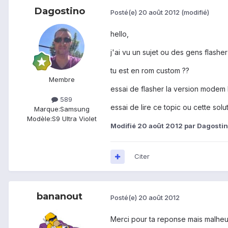
Dagostino
Posté(e)
20 août 2012
(modifié)
hello,
j'ai vu un sujet ou des gens flashe
tu est en rom custom ??
Membre
essai de flasher la version modem 
589
essai de lire ce topic ou cette solu
Marque:
Samsung
Modèle:
S9 Ultra Violet
Modifié
20 août 2012
par Dagosti
Citer
bananout
Posté(e)
20 août 2012
Merci pour ta reponse mais malheur