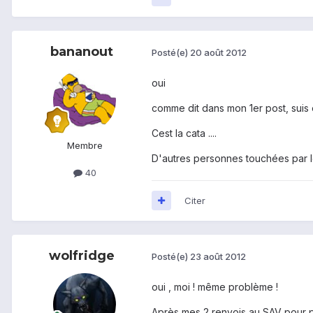
bananout
Posté(e)
20 août 2012
oui
comme dit dans mon 1er post, suis 
Cest la cata ....
Membre
D'autres personnes touchées par 
40
Citer
wolfridge
Posté(e)
23 août 2012
oui , moi ! même problème !
Après mes 2 renvois au SAV pour p