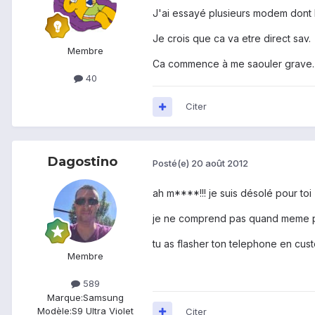
J'ai essayé plusieurs modem dont l
Je crois que ca va etre direct sav.
Membre
Ca commence à me saouler grave.
40
Citer
Dagostino
Posté(e)
20 août 2012
ah m****!!! je suis désolé pour toi
je ne comprend pas quand meme pui
tu as flasher ton telephone en cus
Membre
589
Marque:
Samsung
Modèle:
S9 Ultra Violet
Citer