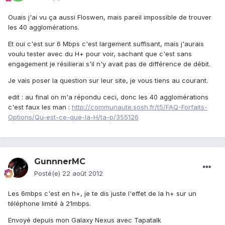
Ouais j'ai vu ça aussi Floswen, mais pareil impossible de trouver
les 40 agglomérations.
Et oui c'est sur 6 Mbps c'est largement suffisant, mais j'aurais
voulu tester avec du H+ pour voir, sachant que c'est sans
engagement je résilierai s'il n'y avait pas de différence de débit.
Je vais poser la question sur leur site, je vous tiens au courant.
edit : au final on m'a répondu ceci, donc les 40 agglomérations
c'est faux les man :
http://communaute.sosh.fr/t5/FAQ-Forfaits-
Options/Qu-est-ce-que-la-H/ta-p/355126
GunnnerMC
Posté(e)
22 août 2012
Les 6mbps c'est en h+, je te dis juste l'effet de la h+ sur un
téléphone limité à 21mbps.
Envoyé depuis mon Galaxy Nexus avec Tapatalk