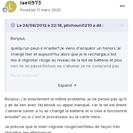
laeti973
Posté(e)
11 mars 2020
Le 24/08/2012 à 22:18,
pitchoun0210
a dit :
Bonjour,
quelqu'un peut-il m'aider?Je viens d'acquérir un honor.L'ai
chargé hier et aujourd'hui alors que je le rechargai,s'est
mis à clignoter rouge au niveau de la led de batterie et plus
rien ne se passe.Refuse de s'allumer.Je ne comprend pas.
Pb de batterie?
Expand
Merci d'avance
Bonjour, j'ai exactement le même problème, je ne pense pas qu'il
y ait de lien avec facebook ou appel manqué, car le tel est éteint.
J'aimerai savoir si tu as changé la batterie et si cela a fonctionné
ensuite? ou si c'est le processeur ou la carte mère...
Je précise que le mien clignote rouge/vert/bleu de façon très
régulière (en alternance)