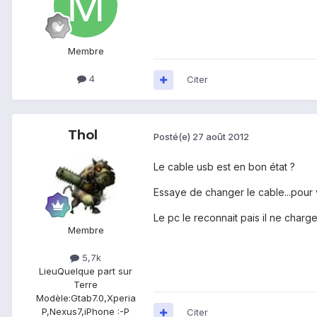
Membre
4
Citer
Thol
Posté(e)
27 août 2012
Le cable usb est en bon état ?
Essaye de changer le cable...pour vo
Le pc le reconnait pais il ne chargea
Membre
5,7k
Lieu
Quelque part sur
Terre
Modèle:
Gtab7.0,Xperia
P,Nexus7,iPhone :-P
Citer