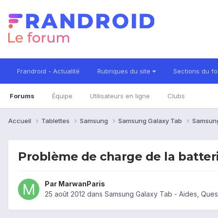
Frandroid - Actualité
Rubriques du site
Sections du f
Forums
Équipe
Utilisateurs en ligne
Clubs
Accueil
Tablettes
Samsung
Samsung Galaxy Tab
Samsung
Problème de charge de la batter
Par
MarwanParis
25 août 2012
dans
Samsung Galaxy Tab - Aides, Ques