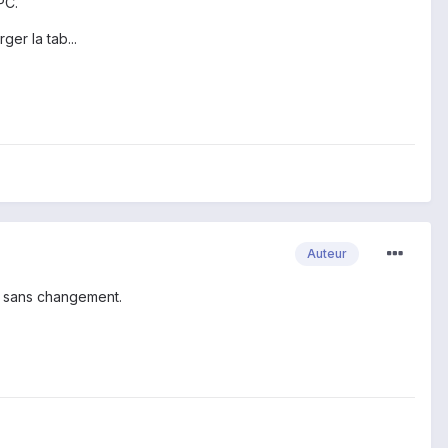
PC.
er la tab...
Auteur
s sans changement.