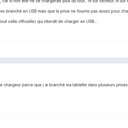
car si non elle ne se chargerais plus du tout... ni sur secteur, ni sur 
 es branché en USB mais que la prise ne fournis pas assez pour charg
out celle officielle) qui interdit de charger en USB...
e chargeur parce que j ai branché ma tablette dans plusieurs prise