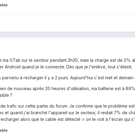
able
e ma GTab sur le secteur pendant 2h30, mais la charge est de 0% alos
er Android quand je le connecte. Dès que je l'enlève, tout s'éteint.
is parvenu à recharger il y a 2 jours. Aujourd'hui c'est niet et demai
ien de nouveau après 20 heures d'utilisation, ma batterie est à 89% 
sible ?
de trafic sur cette partie du forum. Je confirme que le problème est 
s et quand j'ai branché l'appareil sur le secteur, il restait 7% de ch
echarger alors que le cable est détecté > on le voit à l'écran qui s
able