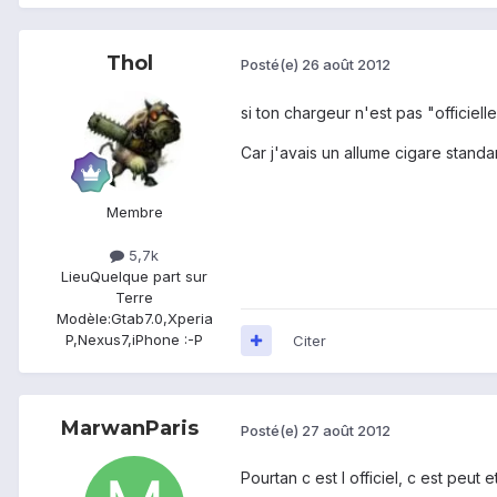
Thol
Posté(e)
26 août 2012
si ton chargeur n'est pas "officielle
Car j'avais un allume cigare standar
Membre
5,7k
Lieu
Quelque part sur
Terre
Modèle:
Gtab7.0,Xperia
P,Nexus7,iPhone :-P
Citer
MarwanParis
Posté(e)
27 août 2012
Pourtan c est l officiel, c est peut