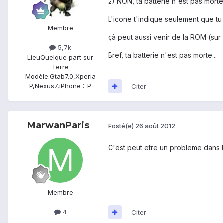
2) NON, ta batterie n'est pas morte, 
L'icone t'indique seulement que tu
Membre
çà peut aussi venir de la ROM (sur t
5,7k
Bref, ta batterie n'est pas morte...
Lieu
Quelque part sur
Terre
Modèle:
Gtab7.0,Xperia
P,Nexus7,iPhone :-P
Citer
MarwanParis
Posté(e)
26 août 2012
C'est peut etre un probleme dans l
Membre
4
Citer