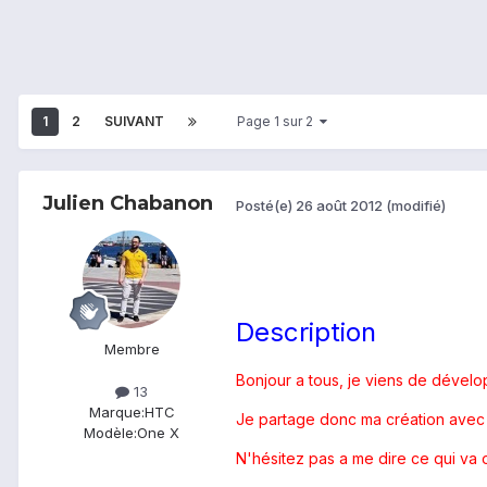
1
2
SUIVANT
Page 1 sur 2
Julien Chabanon
Posté(e)
26 août 2012
(modifié)
Description
Membre
Bonjour a tous, je viens de dévelop
13
Marque:
HTC
Je partage donc ma création avec 
Modèle:
One X
N'hésitez pas a me dire ce qui va 