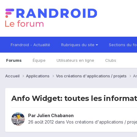
Frandroid - Actualité
Rubriques du site
Sections du f
Forums
Équipe
Utilisateurs en ligne
Clubs
Accueil
Applications
Vos créations d'applications / projets
An
Anfo Widget: toutes les informat
Par
Julien Chabanon
26 août 2012
dans
Vos créations d'applications / proj