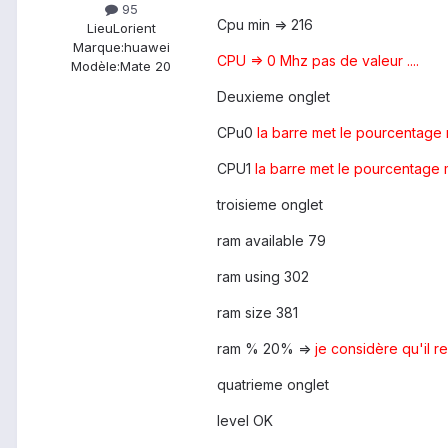
95
Cpu min => 216
Lieu
Lorient
Marque:
huawei
CPU => 0 Mhz pas de valeur ....
Modèle:
Mate 20
Deuxieme onglet
CPu0
la barre met le pourcentage m
CPU1
la barre met le pourcentage m
troisieme onglet
ram available 79
ram using 302
ram size 381
ram % 20% =>
je considère qu'il r
quatrieme onglet
level OK