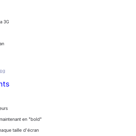
ia 3G
ran
nts
eurs
 maintenant en "bold"
haque taille d'écran