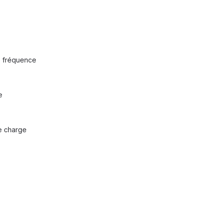
ue fréquence
e
de charge