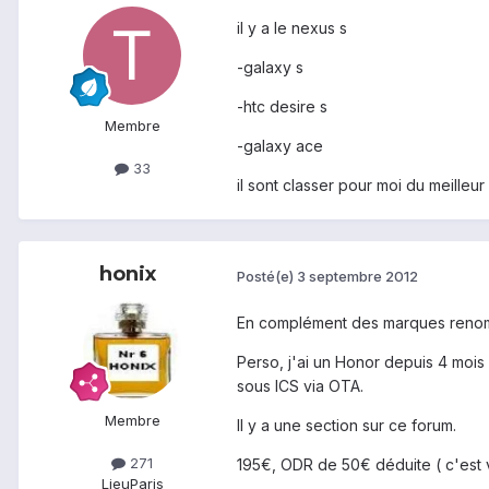
il y a le nexus s
-galaxy s
-htc desire s
Membre
-galaxy ace
33
il sont classer pour moi du meilleu
honix
Posté(e)
3 septembre 2012
En complément des marques renommé
Perso, j'ai un Honor depuis 4 mois 
sous ICS via OTA.
Membre
Il y a une section sur ce forum.
271
195€, ODR de 50€ déduite ( c'est v
Lieu
Paris