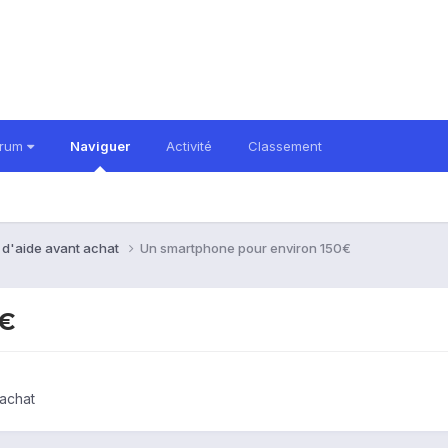
orum
Naviguer
Activité
Classement
 d'aide avant achat
Un smartphone pour environ 150€
0€
achat