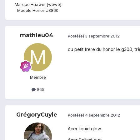
Marque:
Huawei [wéwé]
Modèle:
Honor U8860
mathieu04
Posté(e)
3 septembre 2012
ou petit frere du honor le g300, t
Membre
865
GrégoryCuyle
Posté(e)
4 septembre 2012
Acer liquid glow
Acer Gallant duo