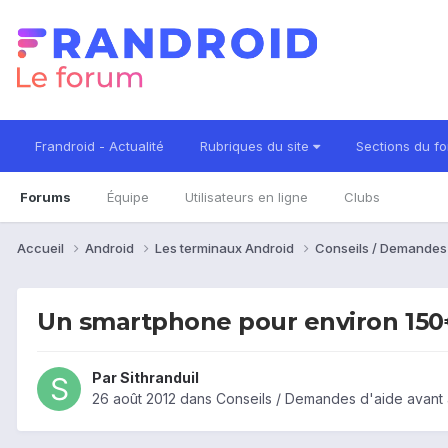
Frandroid - Actualité
Rubriques du site
Sections du f
Forums
Équipe
Utilisateurs en ligne
Clubs
Accueil
Android
Les terminaux Android
Conseils / Demandes
Un smartphone pour environ 15
Par
Sithranduil
26 août 2012
dans
Conseils / Demandes d'aide avant 