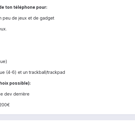
 de ton téléphone pour:
n peu de jeux et de gadget
eux.
que)
ue (4-6) et un trackball/trackpad
hoix possible):
e dev derrière
à 200€