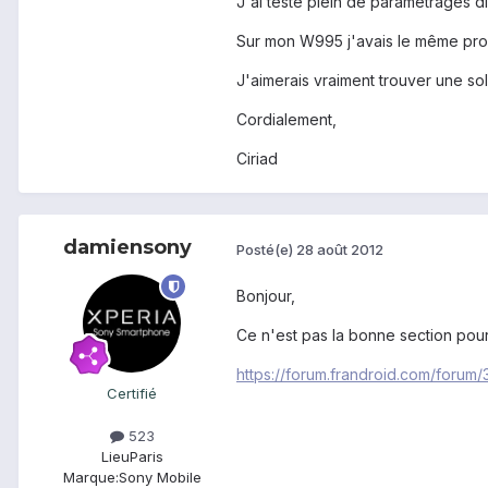
J'ai testé plein de paramétrages di
Sur mon W995 j'avais le même probl
J'aimerais vraiment trouver une s
Cordialement,
Ciriad
damiensony
Posté(e)
28 août 2012
Bonjour,
Ce n'est pas la bonne section pour
https://forum.frandroid.com/forum
Certifié
523
Lieu
Paris
Marque:
Sony Mobile