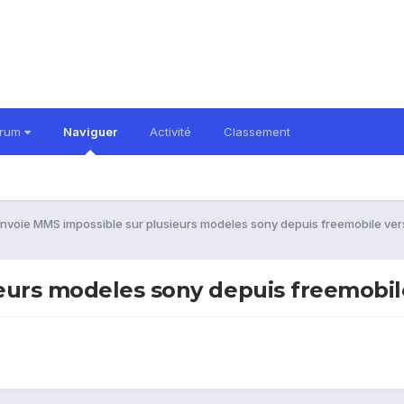
orum
Naviguer
Activité
Classement
nvoie MMS impossible sur plusieurs modeles sony depuis freemobile ve
eurs modeles sony depuis freemobil