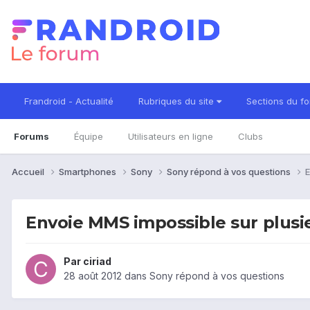
Frandroid - Actualité
Rubriques du site
Sections du f
Forums
Équipe
Utilisateurs en ligne
Clubs
Accueil
Smartphones
Sony
Sony répond à vos questions
E
Envoie MMS impossible sur plusi
Par
ciriad
28 août 2012
dans
Sony répond à vos questions