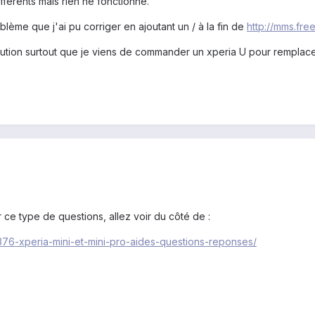
fférents mais rien ne fonctionne.
ème que j'ai pu corriger en ajoutant un / à la fin de
http://mms.free
olution surtout que je viens de commander un xperia U pour rempla
 ce type de questions, allez voir du côté de :
/376-xperia-mini-et-mini-pro-aides-questions-reponses/