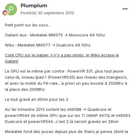
Plumplum
Posté(e)
30 septembre 2012
Petit point sur les socs...
Gallant duo : Mediatek Mt6575 -> Monocore A9 1Ghz
Wiko : Mediatek Mt6577 -> Dualcore A9 1Ghz
Coté CPU sur le papier, il n'y a pas photo, le Wiko écrase le
Gallant
Le GPU est le même par contre : PowerVR 531...plus tout jeune
celui-là, niveau Ipad 1 (PowerVR535) aux niveau des triangles/s,
et avec la moitié du Fill-rate....à priori un peu boosté à 250Mhz à
la place des 200Mhz
Le tout gravé en 40nm pour les 2
Au 1er trimestre 2013 sortent les mt6588 -> Quadcore et
powerVR544 (le même GPU que sur les TI OMAP 4470) et mt6583
Dualcore et powerVR544...c'est 2 là seront gravés en 28nm
Mediatek fond des puces depuis plus de 10ans je pense (dont la