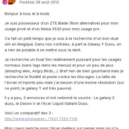
Posté(e)
28 août 2012
Bonjour à tous et à toute.
Je suis possesseur d'un ZTE Blade (Rom alternative) pour mon
usage privé et d'un Nokia 5530 pour mon usage pro.
Ca fait un petit temps que je suis à la recherche d'un bon dual
sim en Belgique. Dans nos contrées, à part le Galaxy Y Duos, on
a rien de potable à se mettre sous la dent.
Je recherche un Dual Sim relativement puissant pour les usages
normaux (sans lags dans les menus) et pour un peu de jeux
(amazing alex, Angry Birds,...). Bref rien de bien gourmand mais je
recherche la fluidité et peste contre les blocages. La taille de
l'écran m'inporte peu mais j'ai besoin d'une bonne résolution (sur
ce point, le galaxy Y est très pauvre).
Il y a peu, 3 annonces m'ont redonné le sourire : Le galaxy S
duos, le Desire V et l'Acer Liquid Gallant Duos.
Voici un comparatif des 3 :
http://www.phonearen.../7437,7333,7139
Mon coeur penche pour l'Acer meilleur sur papier mais qui n'a