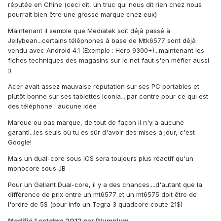
réputée en Chine (ceci dit, un truc qui nous dit rien chez nous
pourrait bien être une grosse marque chez eux)
Maintenant il semble que Mediatek soit déjà passé à
Jellybean...certains téléphones à base de Mtk6577 sont déjà
vendu avec Android 4.1 (Exemple : Hero 9300+)...maintenant les
fiches techniques des magasins sur le net faut s'en méfier aussi
:)
Acer avait assez mauvaise réputation sur ses PC portables et
plutôt bonne sur ses tablettes Iconia....par contre pour ce qui est
des téléphone : aucune idée
Marque ou pas marque, de tout de façon il n'y a aucune
garanti...les seuls où tu es sûr d'avoir des mises à jour, c'est
Google!
Mais un dual-core sous ICS sera toujours plus réactif qu'un
monocore sous JB
Pour un Gallant Dual-core, il y a des chances....d'autant que la
différence de prix entre un mt6577 et un mt6575 doit être de
l'ordre de 5$ (pour info un Tegra 3 quadcore coute 21$)
Modifié
1 octobre 2012
par Plumplum