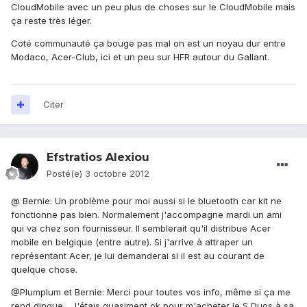
CloudMobile avec un peu plus de choses sur le CloudMobile mais
ça reste très léger.
Coté communauté ça bouge pas mal on est un noyau dur entre
Modaco, Acer-Club, ici et un peu sur HFR autour du Gallant.
Citer
Efstratios Alexiou
Posté(e)
3 octobre 2012
@ Bernie: Un problème pour moi aussi si le bluetooth car kit ne
fonctionne pas bien. Normalement j'accompagne mardi un ami
qui va chez son fournisseur. Il semblerait qu'il distribue Acer
mobile en belgique (entre autre). Si j'arrive à attraper un
représentant Acer, je lui demanderai si il est au courant de
quelque chose.
@Plumplum et Bernie: Merci pour toutes vos info, même si ça me
rend dingue... J'étais quasiment ok pour m'acheter le S Duos à sa