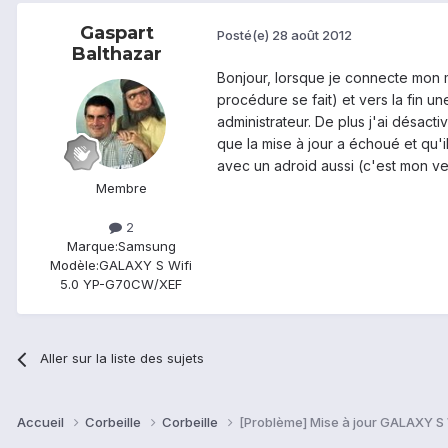
Gaspart
Posté(e)
28 août 2012
Balthazar
Bonjour, lorsque je connecte mon mp
procédure se fait) et vers la fin u
administrateur. De plus j'ai désact
que la mise à jour a échoué et qu'i
avec un adroid aussi (c'est mon ve
Membre
2
Marque:
Samsung
Modèle:
GALAXY S Wifi
5.0 YP-G70CW/XEF
Aller sur la liste des sujets
Accueil
Corbeille
Corbeille
[Problème] Mise à jour GALAXY S 