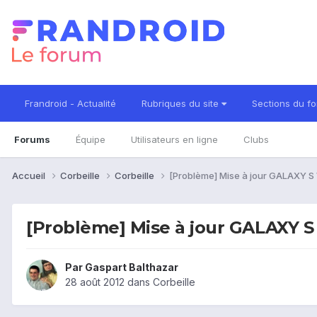
Frandroid - Actualité
Rubriques du site
Sections du f
Forums
Équipe
Utilisateurs en ligne
Clubs
Accueil
Corbeille
Corbeille
[Problème] Mise à jour GALAXY S 
[Problème] Mise à jour GALAXY S 
Par
Gaspart Balthazar
28 août 2012
dans
Corbeille