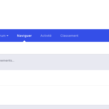
orum
Naviguer
Activité
Classement
nements...