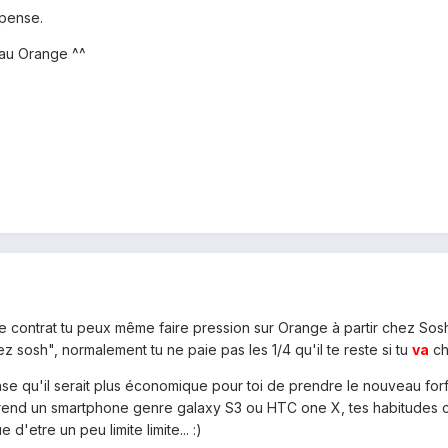
 pense.
eau Orange ^^
 contrat tu peux même faire pression sur Orange à partir chez Sosh, 
 sosh", normalement tu ne paie pas les 1/4 qu'il te reste si tu
va
ch
se qu'il serait plus économique pour toi de prendre le nouveau forfa
u prend un smartphone genre galaxy S3 ou HTC one X, tes habitudes 
e d'etre un peu limite limite... :)