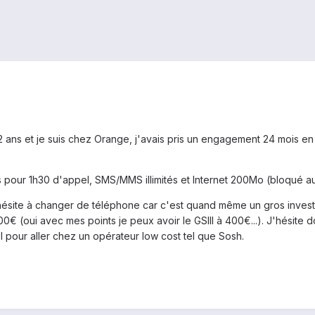
ns et je suis chez Orange, j'avais pris un engagement 24 mois en Oc
pour 1h30 d'appel, SMS/MMS illimités et Internet 200Mo (bloqué au-d
'hésite à changer de téléphone car c'est quand même un gros investi
0€ (oui avec mes points je peux avoir le GSIII à 400€...). J'hésite 
l pour aller chez un opérateur low cost tel que Sosh.