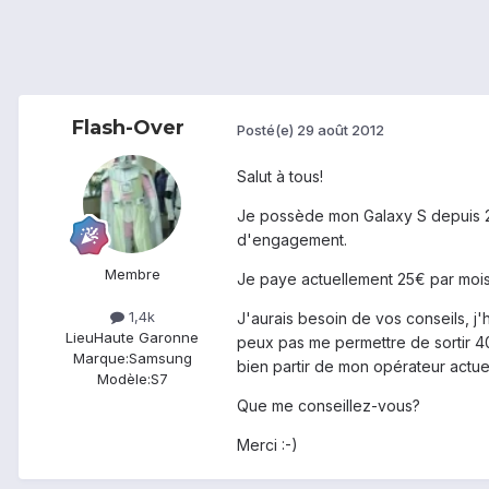
Flash-Over
Posté(e)
29 août 2012
Salut à tous!
Je possède mon Galaxy S depuis 2 a
d'engagement.
Membre
Je paye actuellement 25€ par mois 
1,4k
J'aurais besoin de vos conseils, j
Lieu
Haute Garonne
peux pas me permettre de sortir 40
Marque:
Samsung
bien partir de mon opérateur actue
Modèle:
S7
Que me conseillez-vous?
Merci :-)