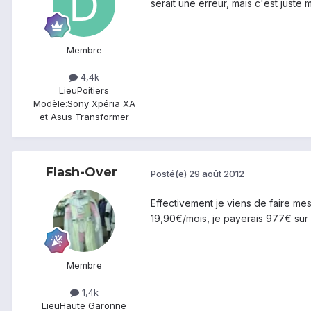
serait une erreur, mais c'est juste 
Membre
4,4k
Lieu
Poitiers
Modèle:
Sony Xpéria XA
et Asus Transformer
Flash-Over
Posté(e)
29 août 2012
Effectivement je viens de faire me
19,90€/mois, je payerais 977€ sur 2
Membre
1,4k
Lieu
Haute Garonne