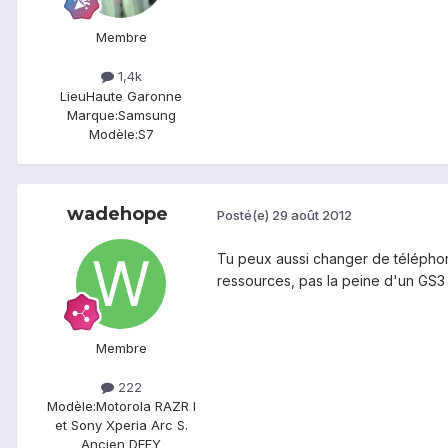
Membre
1,4k
Lieu
Haute Garonne
Marque:
Samsung
Modèle:
S7
wadehope
Posté(e)
29 août 2012
Tu peux aussi changer de téléphone
ressources, pas la peine d'un GS3
Membre
222
Modèle:
Motorola RAZR I
et Sony Xperia Arc S.
Ancien DEFY