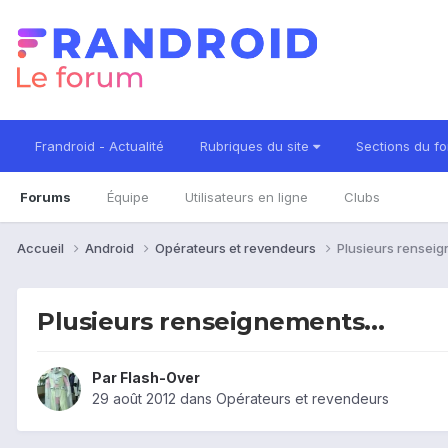
Frandroid - Actualité
Rubriques du site
Sections du f
Forums
Équipe
Utilisateurs en ligne
Clubs
Accueil
Android
Opérateurs et revendeurs
Plusieurs renseig
Plusieurs renseignements...
Par
Flash-Over
29 août 2012
dans
Opérateurs et revendeurs