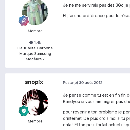
Je ne me servirais pas des 3Go je
Et j'ai une préférence pour le rés
Membre
1,4k
Lieu
Haute Garonne
Marque:
Samsung
Modèle:
S7
snopix
Posté(e)
30 août 2012
Je pense comme tu est en fin fin de
Bandyou si vous me migrer pas chez
pour revenir a ton problème je pen
d'internet. De plus crois moi si t
Membre
data ! Et ton petit forfait actuel risqu