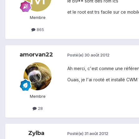
le b9** sont des rom ics
et le root est trs facile sur ce mobil
Membre
865
amorvan22
Posté(e)
30 août 2012
Ah merci, c'est comme une référe
Ouais, je l'ai rooté et installé CWM
Membre
28
Zylba
Posté(e)
31 août 2012