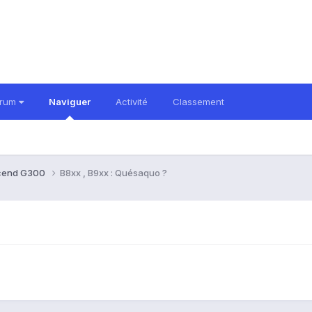
orum
Naviguer
Activité
Classement
cend G300
B8xx , B9xx : Quésaquo ?