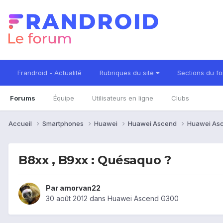
Frandroid - Actualité
Rubriques du site
Sections du f
Forums
Équipe
Utilisateurs en ligne
Clubs
Accueil
Smartphones
Huawei
Huawei Ascend
Huawei As
B8xx , B9xx : Quésaquo ?
Par
amorvan22
30 août 2012
dans
Huawei Ascend G300