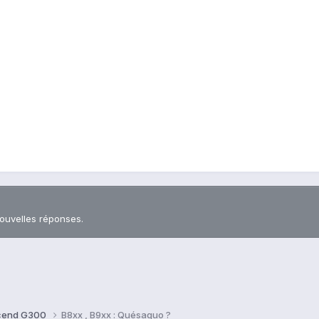
nouvelles réponses.
cend G300
B8xx , B9xx : Quésaquo ?