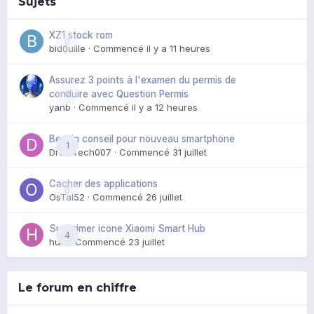
Sujets
XZ1 stock rom
0
bid0uille
· Commencé
il y a 11 heures
Assurez 3 points à l'examen du permis de
0
conduire avec Question Permis
yanb
· Commencé
il y a 12 heures
Besoin conseil pour nouveau smartphone
1
DroidTech007
· Commencé
31 juillet
Cacher des applications
0
OsTal52
· Commencé
26 juillet
Supprimer icone Xiaomi Smart Hub
4
huik
· Commencé
23 juillet
Le forum en chiffre