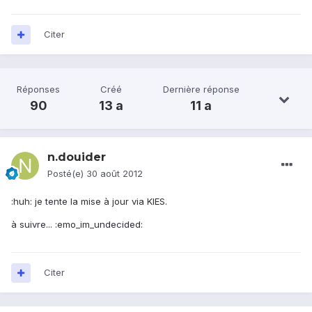
Citer
Réponses
Créé
Dernière réponse
90
13 a
11 a
n.douider
Posté(e)
30 août 2012
:huh: je tente la mise à jour via KIES.
à suivre... :emo_im_undecided:
Citer