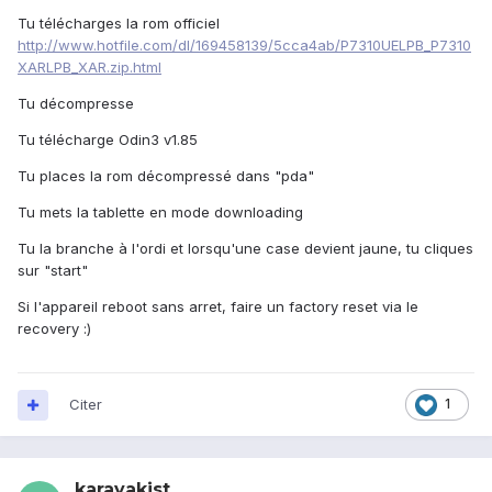
Tu télécharges la rom officiel
http://www.hotfile.com/dl/169458139/5cca4ab/P7310UELPB_P7310
XARLPB_XAR.zip.html
Tu décompresse
Tu télécharge Odin3 v1.85
Tu places la rom décompressé dans "pda"
Tu mets la tablette en mode downloading
Tu la branche à l'ordi et lorsqu'une case devient jaune, tu cliques
sur "start"
Si l'appareil reboot sans arret, faire un factory reset via le
recovery :)
Citer
1
karayakist