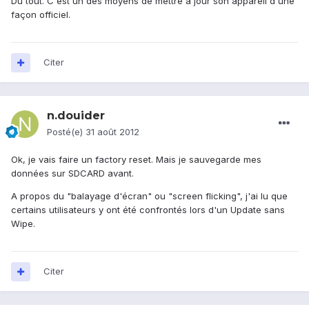
Du tout. C'est un des moyens de mettre à jour son appareil d'une
façon officiel.
Citer
n.douider
Posté(e)
31 août 2012
Ok, je vais faire un factory reset. Mais je sauvegarde mes
données sur SDCARD avant.
A propos du "balayage d'écran" ou "screen flicking", j'ai lu que
certains utilisateurs y ont été confrontés lors d'un Update sans
Wipe.
Citer