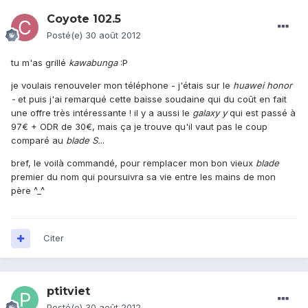
Coyote 102.5
Posté(e)
30 août 2012
tu m'as grillé
kawabunga
:P
je voulais renouveler mon téléphone - j'étais sur le
huawei honor
-
et puis j'ai remarqué cette baisse soudaine qui du coût en fait
une offre très intéressante ! il y a aussi le
galaxy y
qui est passé à
97€ + ODR de 30€, mais ça je trouve qu'il vaut pas le coup
comparé au
blade S.
..
bref, le voilà commandé, pour remplacer mon bon vieux
blade
premier du nom qui poursuivra sa vie entre les mains de mon
père ^_^
Citer
ptitviet
Posté(e)
30 août 2012