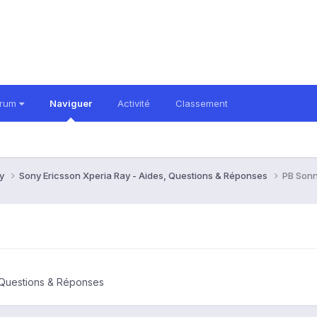
orum
Naviguer
Activité
Classement
ay
Sony Ericsson Xperia Ray - Aides, Questions & Réponses
PB Sonn
 Questions & Réponses