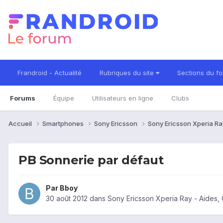
Frandroid - Actualité
Rubriques du site
Sections du f
Forums
Équipe
Utilisateurs en ligne
Clubs
Accueil
Smartphones
Sony Ericsson
Sony Ericsson Xperia R
PB Sonnerie par défaut
Par
Bboy
30 août 2012
dans
Sony Ericsson Xperia Ray - Aides,