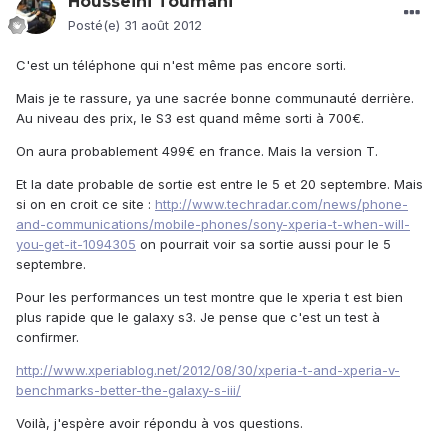
Housseini Toumani
Posté(e)
31 août 2012
C'est un téléphone qui n'est même pas encore sorti.
Mais je te rassure, ya une sacrée bonne communauté derrière.
Au niveau des prix, le S3 est quand même sorti à 700€.
On aura probablement 499€ en france. Mais la version T.
Et la date probable de sortie est entre le 5 et 20 septembre. Mais
si on en croit ce site :
http://www.techradar.com/news/phone-
and-communications/mobile-phones/sony-xperia-t-when-will-
you-get-it-1094305
on pourrait voir sa sortie aussi pour le 5
septembre.
Pour les performances un test montre que le xperia t est bien
plus rapide que le galaxy s3. Je pense que c'est un test à
confirmer.
http://www.xperiablog.net/2012/08/30/xperia-t-and-xperia-v-
benchmarks-better-the-galaxy-s-iii/
Voilà, j'espère avoir répondu à vos questions.