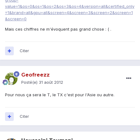
group-
value=1&os=0&os=1&os=2&os=3&os=4&version=all&certified_only
=1&brand=all&gpu=all&screen=4&screen=3&screen=2&screen=1
&screen=0
Mais ces chiffres ne m'évoquent pas grand chose : ( .
Citer
Geofreezz
Posté(e)
31 août 2012
Pour nous ça sera le T, le TX c'est pour l'Asie ou autre.
Citer