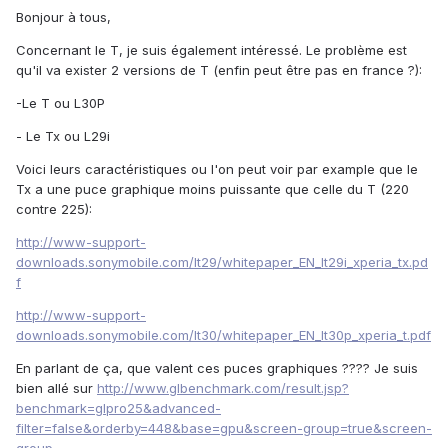
Bonjour à tous,
Concernant le T, je suis également intéressé. Le problème est
qu'il va exister 2 versions de T (enfin peut être pas en france ?):
-Le T ou L30P
- Le Tx ou L29i
Voici leurs caractéristiques ou l'on peut voir par example que le
Tx a une puce graphique moins puissante que celle du T (220
contre 225):
http://www-support-
downloads.sonymobile.com/lt29/whitepaper_EN_lt29i_xperia_tx.pd
f
http://www-support-
downloads.sonymobile.com/lt30/whitepaper_EN_lt30p_xperia_t.pdf
En parlant de ça, que valent ces puces graphiques ???? Je suis
bien allé sur
http://www.glbenchmark.com/result.jsp?
benchmark=glpro25&advanced-
filter=false&orderby=448&base=gpu&screen-group=true&screen-