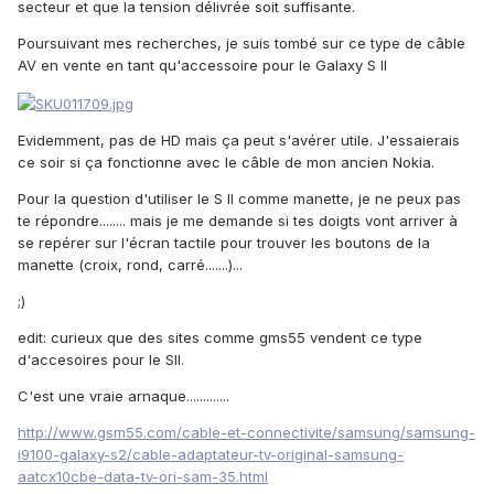
secteur et que la tension délivrée soit suffisante.
Poursuivant mes recherches, je suis tombé sur ce type de câble
AV en vente en tant qu'accessoire pour le Galaxy S II
Evidemment, pas de HD mais ça peut s'avérer utile. J'essaierais
ce soir si ça fonctionne avec le câble de mon ancien Nokia.
Pour la question d'utiliser le S II comme manette, je ne peux pas
te répondre........ mais je me demande si tes doigts vont arriver à
se repérer sur l'écran tactile pour trouver les boutons de la
manette (croix, rond, carré.......)...
;)
edit: curieux que des sites comme gms55 vendent ce type
d'accesoires pour le SII.
C'est une vraie arnaque.............
http://www.gsm55.com/cable-et-connectivite/samsung/samsung-
i9100-galaxy-s2/cable-adaptateur-tv-original-samsung-
aatcx10cbe-data-tv-ori-sam-35.html