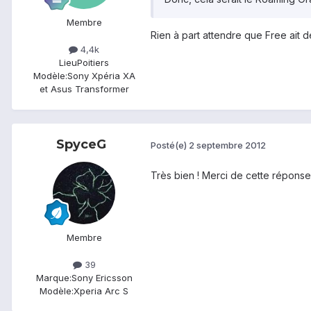
Membre
Rien à part attendre que Free ait
4,4k
Lieu
Poitiers
Modèle:
Sony Xpéria XA
et Asus Transformer
SpyceG
Posté(e)
2 septembre 2012
Très bien ! Merci de cette réponse 
Membre
39
Marque:
Sony Ericsson
Modèle:
Xperia Arc S