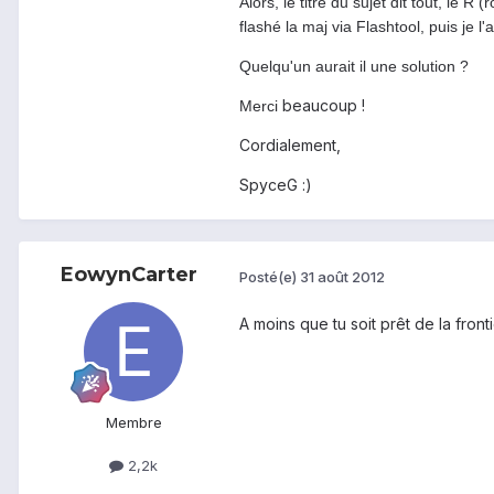
Alors, le titre du sujet dit tout, le 
flashé la maj via Flashtool, puis je l'
Quelqu'un aurait il une solution ?
beaucoup !
Merci
Cordialement,
SpyceG :)
EowynCarter
Posté(e)
31 août 2012
A moins que tu soit prêt de la front
Membre
2,2k