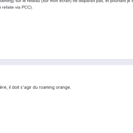
R (roaming) sur le réseau (sur mon écran) ne disparaît pas, et pourtant je 
ai refaite via PCC).
ière, il doit s'agir du roaming orange.