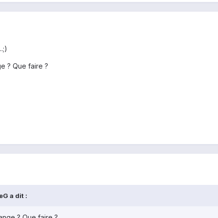
.;)
e ? Que faire ?
G a dit :
ange ? Que faire ?