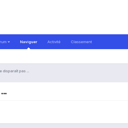
orum
Naviguer
Activité
Classement
 disparaît pas ...
..