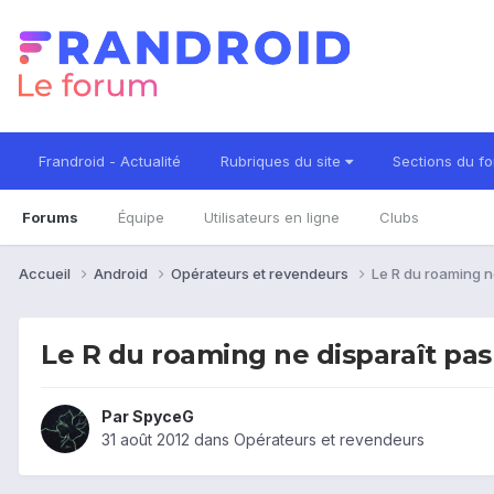
Frandroid - Actualité
Rubriques du site
Sections du f
Forums
Équipe
Utilisateurs en ligne
Clubs
Accueil
Android
Opérateurs et revendeurs
Le R du roaming ne
Le R du roaming ne disparaît pas .
Par
SpyceG
31 août 2012
dans
Opérateurs et revendeurs