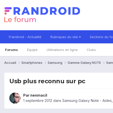
Frandroid - Actualité
Rubriques du site
Sections du f
Forums
Équipe
Utilisateurs en ligne
Clubs
Accueil
Smartphones
Samsung
Gamme Galaxy NOTE
Sam
Usb plus reconnu sur pc
Par
nenmacil
1 septembre 2012
dans
Samsung Galaxy Note - Aides