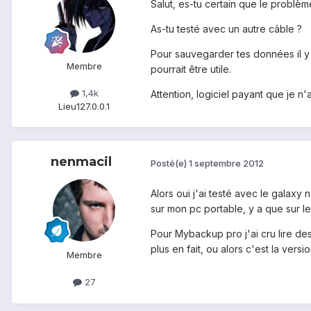
Salut, es-tu certain que le problèm
As-tu testé avec un autre câble ?
Pour sauvegarder tes données il y
Membre
pourrait être utile.
1,4k
Attention, logiciel payant que je n'
Lieu
127.0.0.1
nenmacil
Posté(e)
1 septembre 2012
Alors oui j'ai testé avec le galaxy
sur mon pc portable, y a que sur l
Pour Mybackup pro j'ai cru lire de
plus en fait, ou alors c'est la ver
Membre
27