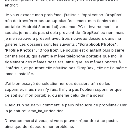
endroit.
Je vous expose mon problème, j'utilisais l'application 'DropBox'
afin de transférer beaucoup plus facilement mes fichiers du
portable (Android Staraddict) vers mon PC et inversement. Le
soucis, je ne sais pas si cela provient de 'DropBox' ou non, mais
je me retrouve à présent avec trois nouveau dossiers dans ma
galerie. Les dossiers sont les suivants :
'Scrapbook Photos'
,
'Profile Photos'
,
'Drop Box'
. Le soucis est d'autant plus bizarre
car ma soeur, qui ayant le même téléphone portable que moi, à
également ces mêmes dossiers, ainsi que les mêmes photos à
l'intérieur, et pourtant elle n'utilise pas 'DropBox', elle ne l'a même
jamais installée.
J'ai bien essayé de sélectionner ces dossiers afin de les
supprimer, mais rien n'y fais. Il n'y a pas l'option supprimer que
ce soit sur mon portable, ou même celui de ma soeur.
Quelqu'un saurait-il comment je peux résoudre ce problème? Car
la je sature! :emo_im_undecided:
D'avance merci à vous, si vous pouvez répondre à ce poste,
ainsi que de résoudre mon problème.