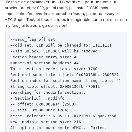
J'essaie de desimlocker un HTC Wildfire S pour une amie, il
provient de chez SFR, je l'ai rooté, j'ai installé CM9 mais
impossible d'enlever la sur-couche réseau, j'ai beau essayer
HTC Super Tool, et tous les tutos inimaginable sur le net mais rien
n'y fais j'ai toujours ça qui revient:
--secu_flag off set

--cid set. CID will be changed to: 11111111

--sim_unlock. SIMLOCK will be removed

Section header entry size: 40

Number of section headers: 44

Total section header table size: 1760

Section header file offset: 0x000138b4 (80052)

Section index for section name string table: 41

String table offset: 0x000136fb (79611)

Searching for .modinfo section...

- Section[16]: .modinfo

-- offset: 0x00000a14 (2580)

-- size: 0x000000cc (204)

Kernel release: 2.6.35.13-CRYPTOMILK-ga673b5d

New .modinfo section size: 216

Attempting to power cycle eMMC... Failed.
