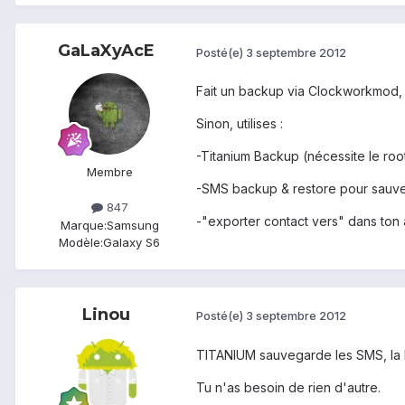
GaLaXyAcE
Posté(e)
3 septembre 2012
Fait un backup via Clockworkmod, a
Sinon, utilises :
-Titanium Backup (nécessite le roo
Membre
-SMS backup & restore pour sauv
847
-"exporter contact vers" dans ton 
Marque:
Samsung
Modèle:
Galaxy S6
Linou
Posté(e)
3 septembre 2012
TITANIUM sauvegarde les SMS, la lis
Tu n'as besoin de rien d'autre.