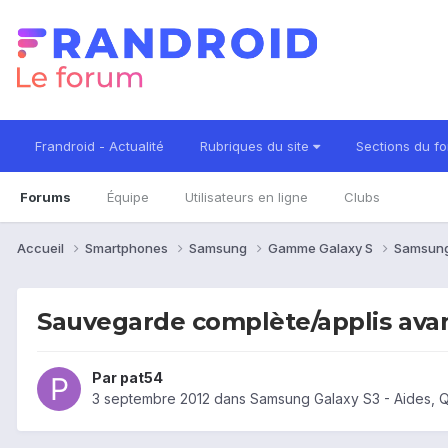
Frandroid - Actualité
Rubriques du site
Sections du f
Forums
Équipe
Utilisateurs en ligne
Clubs
Accueil
Smartphones
Samsung
Gamme Galaxy S
Samsung
Sauvegarde complète/applis avan
Par
pat54
3 septembre 2012
dans
Samsung Galaxy S3 - Aides, 